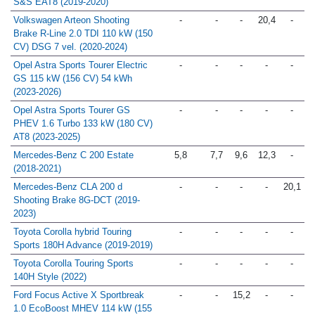
S&S EAT8 (2019-2020)
Volkswagen Arteon Shooting
-
-
-
20,4
-
Brake R-Line 2.0 TDI 110 kW (150
CV) DSG 7 vel. (2020-2024)
Opel Astra Sports Tourer Electric
-
-
-
-
-
GS 115 kW (156 CV) 54 kWh
(2023-2026)
Opel Astra Sports Tourer GS
-
-
-
-
-
PHEV 1.6 Turbo 133 kW (180 CV)
AT8 (2023-2025)
Mercedes-Benz C 200 Estate
5,8
7,7
9,6
12,3
-
(2018-2021)
Mercedes-Benz CLA 200 d
-
-
-
-
20,1
Shooting Brake 8G-DCT (2019-
2023)
Toyota Corolla hybrid Touring
-
-
-
-
-
Sports 180H Advance (2019-2019)
Toyota Corolla Touring Sports
-
-
-
-
-
140H Style (2022)
Ford Focus Active X Sportbreak
-
-
15,2
-
-
1.0 EcoBoost MHEV 114 kW (155