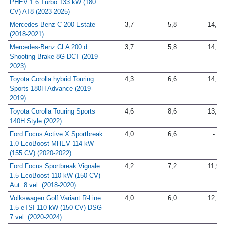
PHEV 1.6 Turbo 133 kW (180
CV) AT8 (2023-2025)
Mercedes-Benz C 200 Estate
3,7
5,8
14,0
(2018-2021)
Mercedes-Benz CLA 200 d
3,7
5,8
14,3
Shooting Brake 8G-DCT (2019-
2023)
Toyota Corolla hybrid Touring
4,3
6,6
14,2
Sports 180H Advance (2019-
2019)
Toyota Corolla Touring Sports
4,6
8,6
13,2
140H Style (2022)
Ford Focus Active X Sportbreak
4,0
6,6
-
1.0 EcoBoost MHEV 114 kW
(155 CV) (2020-2022)
Ford Focus Sportbreak Vignale
4,2
7,2
11,9
1.5 EcoBoost 110 kW (150 CV)
Aut. 8 vel. (2018-2020)
Volkswagen Golf Variant R-Line
4,0
6,0
12,9
1.5 eTSI 110 kW (150 CV) DSG
7 vel. (2020-2024)