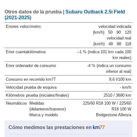
Otros datos de la prueba |
Subaru Outback 2.5i Field
(2021-2025)
Errores velocímetro
velocidad indicada
(km/h)
50
90
120
velocidad real
(km/h)
48
88
118
Error cuentakilómetros
--1 % (indica 101 km cada 100
km reales)
Error ordenador de consumo
-4 % (indica un consumo
inferior al real)
Consumo en recorrido km77
8,6 l/100 km
Velocidad prueba de esquiva
- km/h
Kilómetros prueba (iniciales/finales)
2510 / 3690 km
Neumáticos
Medidas
225/60 R18 100 W / 225/60
(delanteros/traseros)
R18 100 W
Marca y modelo
Bridgestone Allenza
Cómo medimos las prestaciones en