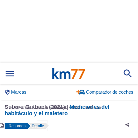
Marcas
Comparador de coches
Subaru Outback (2021) |
Mediciones del
Inicio
Marcas
Subaru
Outback
2021
Estándar
habitáculo y el maletero
Resumen
Detalle