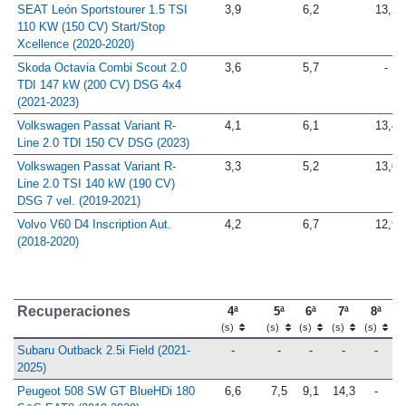
SEAT León Sportstourer 1.5 TSI
3,9
6,2
13,2
110 KW (150 CV) Start/Stop
Xcellence (2020-2020)
Skoda Octavia Combi Scout 2.0
3,6
5,7
-
TDI 147 kW (200 CV) DSG 4x4
(2021-2023)
Volkswagen Passat Variant R-
4,1
6,1
13,4
Line 2.0 TDI 150 CV DSG (2023)
Volkswagen Passat Variant R-
3,3
5,2
13,0
Line 2.0 TSI 140 kW (190 CV)
DSG 7 vel. (2019-2021)
Volvo V60 D4 Inscription Aut.
4,2
6,7
12,9
(2018-2020)
Recuperaciones
4ª
5ª
6ª
7ª
8ª
(s)
(s)
(s)
(s)
(s)
Subaru Outback 2.5i Field (2021-
-
-
-
-
-
2025)
Peugeot 508 SW GT BlueHDi 180
6,6
7,5
9,1
14,3
-