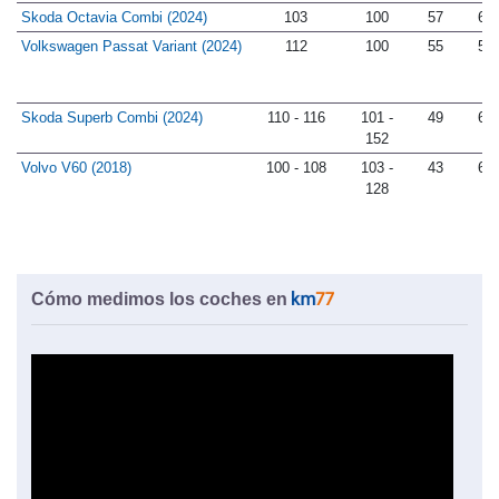
Skoda Octavia Combi (2024)
103
100
57
65
Volkswagen Passat Variant (2024)
112
100
55
59
Skoda Superb Combi (2024)
110 - 116
101 -
49
64
152
Volvo V60 (2018)
100 - 108
103 -
43
62
128
Cómo medimos los coches en