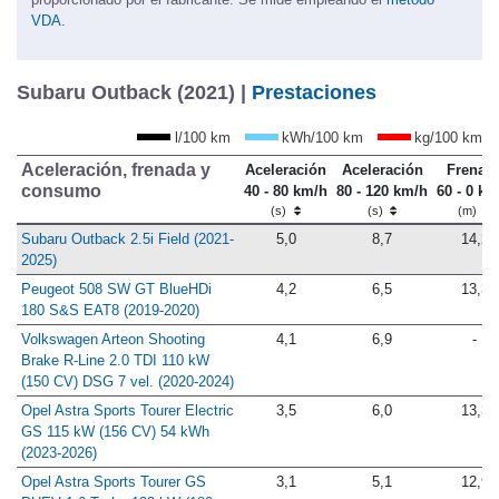
VDA.
Subaru Outback (2021) |
Prestaciones
l/100 km
kWh/100 km
kg/100 km
Aceleración, frenada y
Aceleración
Aceleración
Frenad
consumo
40 - 80 km/h
80 - 120 km/h
60 - 0 km
(s)
(s)
(m)
Subaru Outback 2.5i Field (2021-
5,0
8,7
14,2
2025)
Peugeot 508 SW GT BlueHDi
4,2
6,5
13,3
180 S&S EAT8 (2019-2020)
Volkswagen Arteon Shooting
4,1
6,9
-
Brake R-Line 2.0 TDI 110 kW
(150 CV) DSG 7 vel. (2020-2024)
Opel Astra Sports Tourer Electric
3,5
6,0
13,3
GS 115 kW (156 CV) 54 kWh
(2023-2026)
Opel Astra Sports Tourer GS
3,1
5,1
12,9