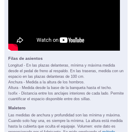
Filas de asientos
Longitud - En las plazas delanteras, mínima y máxima medida
desde el pedal de freno al respaldo. En las traseras, medida con un
espacio en las plazas delanteras de 100 cm.
Anchura - Medida a la altura de los hombros.
Altura - Medida desde la base de la banqueta hasta el techo.
Isofix - Distancia entre los anclajes interiores de cada lado. Permite
cuantificar el espacio disponible entre dos sillas.
Maletero
Las medidas de anchura y profundidad son las mínima y máxima.
Cuando solo hay una, es siempre la mínima. La altura está medida
hasta la cubierta que oculta el equipaje. Volumen: este dato es
proporcionado por el fabricante. Se mide empleando el
método