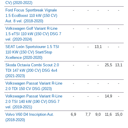
CV) (2020-2022)
Ford Focus Sportbreak Vignale
-
-
-
-
-
1.5 EcoBoost 110 kW (150 CV)
Aut. 8 vel. (2018-2020)
Volkswagen Golf Variant R-Line
-
-
-
-
-
1.5 eTSI 110 kW (150 CV) DSG 7
vel. (2020-2024)
SEAT León Sportstourer 1.5 TSI
-
-
13,1
-
-
110 KW (150 CV) Start/Stop
Xcellence (2020-2020)
Skoda Octavia Combi Scout 2.0
-
-
-
25,5
13,1
TDI 147 kW (200 CV) DSG 4x4
(2021-2023)
Volkswagen Passat Variant R-Line
-
-
-
-
-
2.0 TDI 150 CV DSG (2023)
Volkswagen Passat Variant R-Line
-
-
-
14,9
-
2.0 TSI 140 kW (190 CV) DSG 7
vel. (2019-2021)
Volvo V60 D4 Inscription Aut.
6,9
7,7
9,0
11,6
15,0
(2018-2020)