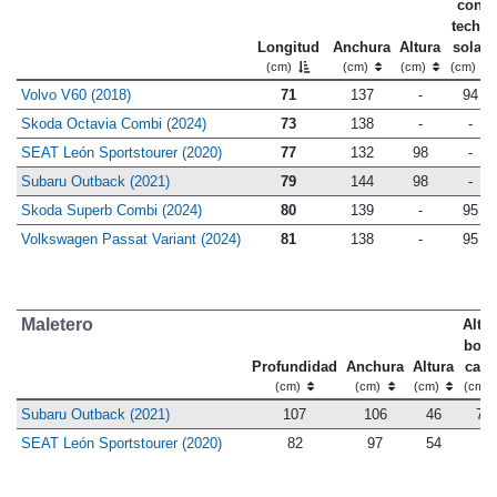
con
techo
Longitud
Anchura
Altura
solar
(cm)
(cm)
(cm)
(cm)
Volvo V60 (2018)
71
137
-
94
Skoda Octavia Combi (2024)
73
138
-
-
SEAT León Sportstourer (2020)
77
132
98
-
Subaru Outback (2021)
79
144
98
-
Skoda Superb Combi (2024)
80
139
-
95
Volkswagen Passat Variant (2024)
81
138
-
95
Maletero
Altur
bord
Profundidad
Anchura
Altura
carg
(cm)
(cm)
(cm)
(cm)
Subaru Outback (2021)
107
106
46
73
SEAT León Sportstourer (2020)
82
97
54
-