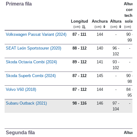
Primera fila
Altura
con
techo
Longitud
Anchura
Altura
solar
(cm)
(cm)
(cm)
(cm)
Volkswagen Passat Variant (2024)
87 - 111
144
-
90 -
99
SEAT León Sportstourer (2020)
88 - 112
140
96 -
-
102
Skoda Octavia Combi (2024)
89 - 112
141
93 -
-
102
Skoda Superb Combi (2024)
87 - 112
145
-
90 -
98
Volvo V60 (2018)
87 - 112
144
-
84 -
95
Subaru Outback (2021)
98 - 116
146
97 -
-
104
Segunda fila
Altura