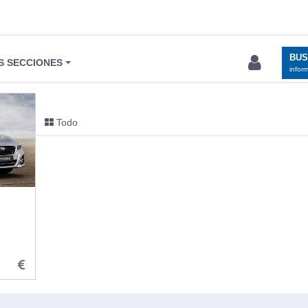
BU
S SECCIONES
infor
Todo
entos