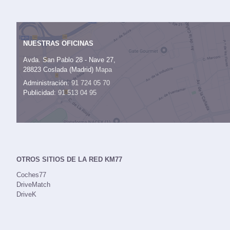
NUESTRAS OFICINAS
Avda. San Pablo 28 - Nave 27,
28823 Coslada (Madrid)
Mapa
Administración:
91 724 05 70
Publicidad:
91 513 04 95
OTROS SITIOS DE LA RED KM77
Coches77
DriveMatch
DriveK