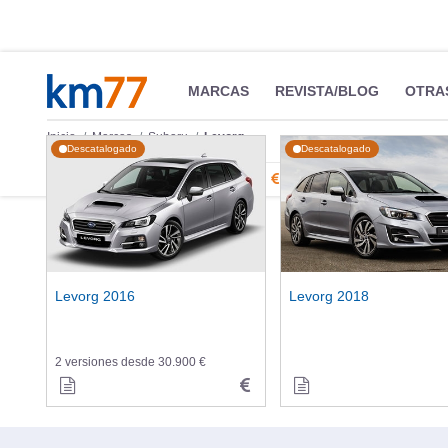
MARCAS
REVISTA/BLOG
OTRA
Inicio
Marcas
Subaru
Levorg
Descatalogado
Descatalogado
Información
Fotos
Precios, datos y equipami
Levorg 2016
Levorg 2018
2 versiones desde 30.900 €