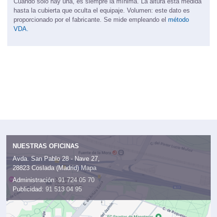
Cuando solo hay una, es siempre la mínima. La altura está medida
hasta la cubierta que oculta el equipaje. Volumen: este dato es
proporcionado por el fabricante. Se mide empleando el
método
VDA.
NUESTRAS OFICINAS
Avda. San Pablo 28 - Nave 27,
28823 Coslada (Madrid)
Mapa
Administración:
91 724 05 70
Publicidad:
91 513 04 95