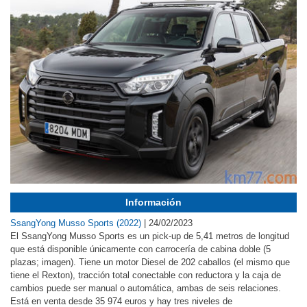
Información
SsangYong Musso Sports (2022)
|
24/02/2023
El SsangYong Musso Sports es un pick-up de 5,41 metros de longitud
que está disponible únicamente con carrocería de cabina doble (5
plazas; imagen). Tiene un motor Diesel de 202 caballos (el mismo que
tiene el Rexton), tracción total conectable con reductora y la caja de
cambios puede ser manual o automática, ambas de seis relaciones.
Está en venta desde 35 974 euros y hay tres niveles de