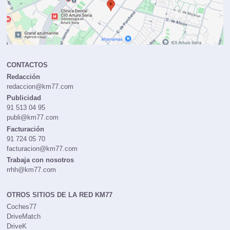
CONTACTOS
Redacción
redaccion@km77.com
Publicidad
91 513 04 95
publi@km77.com
Facturación
91 724 05 70
facturacion@km77.com
Trabaja con nosotros
rrhh@km77.com
OTROS SITIOS DE LA RED KM77
Coches77
DriveMatch
DriveK