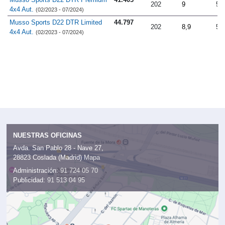
202
9
5.
4x4 Aut.
(02/2023 - 07/2024)
Musso Sports D22 DTR Limited
44.797
202
8,9
5.
4x4 Aut.
(02/2023 - 07/2024)
NUESTRAS OFICINAS
Avda. San Pablo 28 - Nave 27,
28823 Coslada (Madrid)
Mapa
Administración:
91 724 05 70
Publicidad:
91 513 04 95