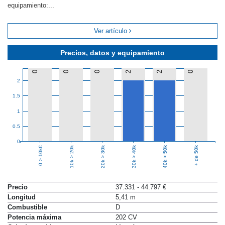
equipamiento:...
Ver artículo
Precios, datos y equipamiento
0
0
0
2
2
0
2
1.5
1
0.5
0
10k > 20k
20k > 30k
30k > 40k
40k > 50k
+ de 50k
0 > 10k€
Precio
37.331 - 44.797 €
Longitud
5,41 m
Combustible
D
Potencia máxima
202 CV