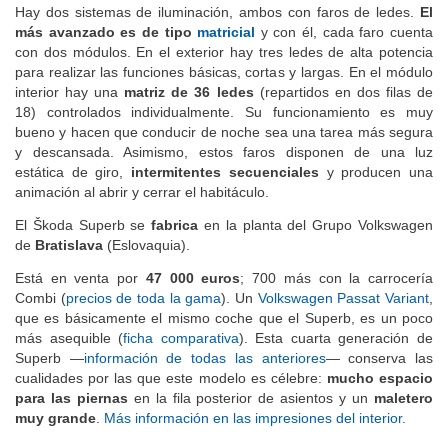
Hay dos sistemas de iluminación, ambos con faros de ledes.
El
más avanzado es de tipo
matricial
y con él, cada faro cuenta
con dos módulos. En el exterior hay tres ledes de alta potencia
para realizar las funciones básicas, cortas y largas. En el módulo
interior hay una
matriz de 36 ledes
(repartidos en dos filas de
18) controlados individualmente. Su funcionamiento es muy
bueno y hacen que conducir de noche sea una tarea más segura
y descansada. Asimismo, estos faros disponen de una luz
estática de giro,
intermitentes secuenciales
y producen una
animación al abrir y cerrar el habitáculo.
El Škoda Superb se
fabrica
en la planta del Grupo Volkswagen
de
Bratislava
(Eslovaquia).
Está en venta por
47 000 euros
; 700 más con la carrocería
Combi (
precios de toda la gama
). Un
Volkswagen Passat Variant
,
que es básicamente el mismo coche que el Superb, es un poco
más asequible (
ficha comparativa
). Esta cuarta generación de
Superb —
información de todas las anteriores
— conserva las
cualidades por las que este modelo es célebre:
mucho espacio
para las piernas
en la fila posterior de asientos y un
maletero
muy grande
.
Más información en las impresiones del interior
.