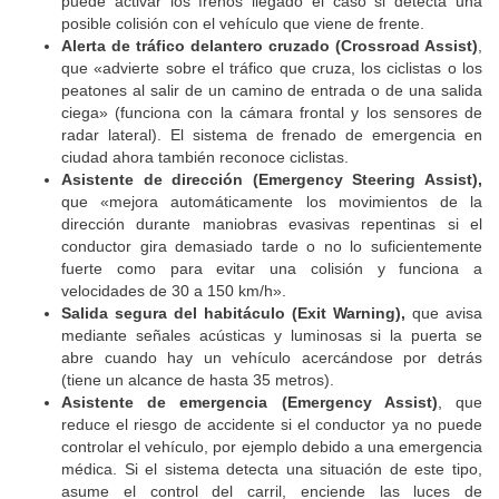
puede activar los frenos llegado el caso si detecta una
posible colisión con el vehículo que viene de frente.
Alerta de tráfico delantero cruzado (Crossroad Assist)
,
que «advierte sobre el tráfico que cruza, los ciclistas o los
peatones al salir de un camino de entrada o de una salida
ciega» (funciona con la cámara frontal y los sensores de
radar lateral). El sistema de frenado de emergencia en
ciudad ahora también reconoce ciclistas.
Asistente de dirección (Emergency Steering Assist),
que «mejora automáticamente los movimientos de la
dirección durante maniobras evasivas repentinas si el
conductor gira demasiado tarde o no lo suficientemente
fuerte como para evitar una colisión y funciona a
velocidades de 30 a 150 km/h».
Salida segura del habitáculo (Exit Warning),
que avisa
mediante señales acústicas y luminosas si la puerta se
abre cuando hay un vehículo acercándose por detrás
(tiene un alcance de hasta 35 metros).
Asistente de emergencia (Emergency Assist)
, que
reduce el riesgo de accidente si el conductor ya no puede
controlar el vehículo, por ejemplo debido a una emergencia
médica. Si el sistema detecta una situación de este tipo,
asume el control del carril, enciende las luces de