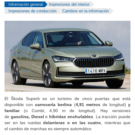
Información general
Impresiones del interior
Impresiones de conducción
Cambios en la información
El Škoda Superb es un turismo de cinco puertas que está
disponible con
carrocería berlina
(
4,91 metros
de longitud)
y
familiar
(o Combi; 4,90 m de longitud). Hay versiones
de
gasolina, Diesel
e
híbridas enchufables
. La tracción puede
ser en las ruedas
delanteras o en las cuatro
, mientras que
el cambio de marchas es siempre automático.