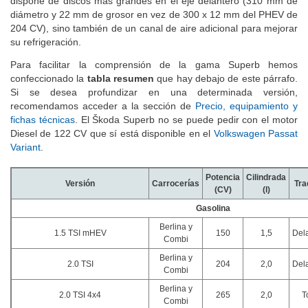
dispone de discos más grandes en el eje delantero (310 mm de
diámetro y 22 mm de grosor en vez de 300 x 12 mm del PHEV de
204 CV), sino también de un canal de aire adicional para mejorar
su refrigeración.
Para facilitar la comprensión de la gama Superb hemos
confeccionado la
tabla resumen
que hay debajo de este párrafo.
Si se desea profundizar en una determinada versión,
recomendamos acceder a la sección de
Precio, equipamiento y
fichas técnicas
. El Škoda Superb no se puede pedir con el motor
Diesel de 122 CV que sí está disponible en el
Volkswagen Passat
Variant
.
Potencia
Cilindrada
Versión
Carrocerías
Tra
(CV)
(l)
Gasolina
Berlina y
1.5 TSI mHEV
150
1,5
Del
Combi
Berlina y
2.0 TSI
204
2,0
Del
Combi
Berlina y
2.0 TSI 4x4
265
2,0
T
Combi