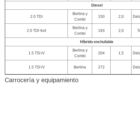
Diesel
Berlina y
2.0 TDI
150
2,0
Del
Combi
Berlina y
2.0 TDI 4x4
193
2,0
T
Combi
Híbrido enchufable
Berlina y
1.5 TSI iV
204
1,5
Del
Combi
1.5 TSI iV
Berlina
272
Del
Carrocería y equipamiento