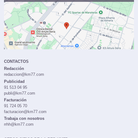
CONTACTOS
Redacción
redaccion@km77.com
Publicidad
91 513 04 95
publi@km77.com
Facturación
91 724 05 70
facturacion@km77.com
Trabaja con nosotros
rrhh@km77.com