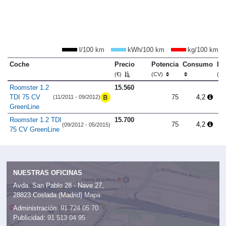
l/100 km
kWh/100 km
kg/100 km
Coche
Precio
Potencia
Consumo
Lo
(€)
(CV)
(m
Roomster 1.2
15.560
TDI 75 CV
75
4,2
(11/2011 - 09/2012)
GreenLine
Roomster 1.2 TDI
15.700
75
4,2
(09/2012 - 05/2015)
75 CV GreenLine
NUESTRAS OFICINAS
Avda. San Pablo 28 - Nave 27,
28823 Coslada (Madrid)
Mapa
Administración:
91 724 05 70
Publicidad:
91 513 04 95