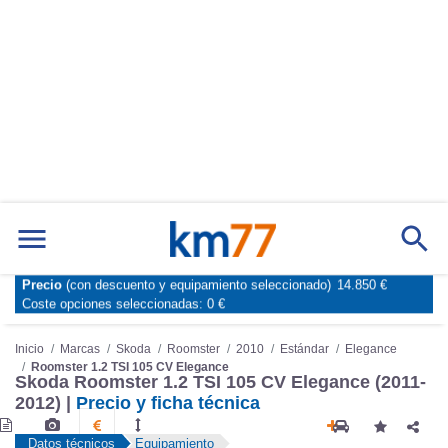
Precio
(con descuento y equipamiento seleccionado)
14.850 €
Marcas
Comparador de coches
Coste opciones seleccionadas:
0 €
Inicio
Marcas
Skoda
Roomster
2010
Estándar
Elegance
Roomster 1.2 TSI 105 CV Elegance
Skoda Roomster 1.2 TSI 105 CV Elegance (2011-
2012) |
Precio y ficha técnica
Datos técnicos
Equipamiento