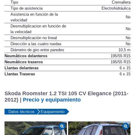
Tipo
Cremallera
Tipo de asistencia
Electrohidráulica
Asistencia en función de la
No
velocidad
Desmultiplicacion en función de
No
la velocidad
Desmultiplicación no lineal
No
Dirección a las cuatro ruedas
No
Diámetro de giro entre paredes
10,5 m
Neumáticos delanteros
195/55 R15
Neumáticos traseros
195/55 R15
Llantas delanteras
6 x 15
Llantas Traseras
6 x 15
Skoda Roomster 1.2 TSI 105 CV Elegance (2011-
2012) |
Precio y equipamiento
Datos técnicos
Equipamiento