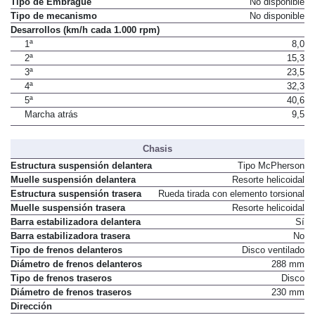
Tipo de Embrague
No disponible
Tipo de mecanismo
No disponible
Desarrollos (km/h cada 1.000 rpm)
1ª
8,0
2ª
15,3
3ª
23,5
4ª
32,3
5ª
40,6
Marcha atrás
9,5
Chasis
Estructura suspensión delantera
Tipo McPherson
Muelle suspensión delantera
Resorte helicoidal
Estructura suspensión trasera
Rueda tirada con elemento torsional
Muelle suspensión trasera
Resorte helicoidal
Barra estabilizadora delantera
Sí
Barra estabilizadora trasera
No
Tipo de frenos delanteros
Disco ventilado
Diámetro de frenos delanteros
288 mm
Tipo de frenos traseros
Disco
Diámetro de frenos traseros
230 mm
Dirección