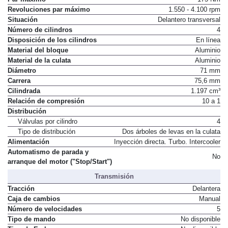
Revoluciones par máximo
1.550 - 4.100 rpm
Situación
Delantero transversal
Número de cilindros
4
Disposición de los cilindros
En línea
Material del bloque
Aluminio
Material de la culata
Aluminio
Diámetro
71 mm
Carrera
75,6 mm
Cilindrada
1.197 cm³
Relación de compresión
10 a 1
Distribución
Válvulas por cilindro
4
Tipo de distribución
Dos árboles de levas en la culata
Alimentación
Inyección directa. Turbo. Intercooler
Automatismo de parada y
No
arranque del motor ("Stop/Start")
Transmisión
Tracción
Delantera
Caja de cambios
Manual
Número de velocidades
5
Tipo de mando
No disponible