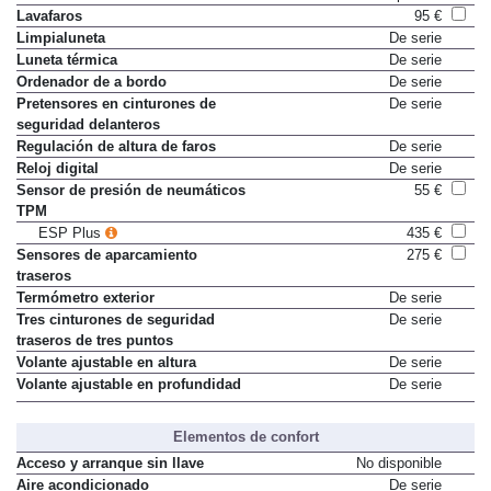
Lavafaros
95 €
Limpialuneta
De serie
Luneta térmica
De serie
Ordenador de a bordo
De serie
Pretensores en cinturones de
De serie
seguridad delanteros
Regulación de altura de faros
De serie
Reloj digital
De serie
Sensor de presión de neumáticos
55 €
TPM
ESP Plus
435 €
Sensores de aparcamiento
275 €
traseros
Termómetro exterior
De serie
Tres cinturones de seguridad
De serie
traseros de tres puntos
Volante ajustable en altura
De serie
Volante ajustable en profundidad
De serie
Elementos de confort
Acceso y arranque sin llave
No disponible
Aire acondicionado
De serie