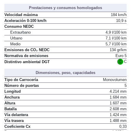
Prestaciones y consumos homologados
Velocidad máxima
184 km/h
Aceleración 0-100 km/h
10,9 s
Consumo NEDC
Extraurbano
4,9 l/100 km
Urbano
7,1 l/100 km
Medio
5,7 l/100 km
Emisiones de CO₂ NEDC
134 gr/km
Normativa de emisiones
Euro 5
C
Distintivo ambiental DGT
Dimensiones, peso, capacidades
Tipo de Carrocería
Monovolumen
Número de puertas
5
Longitud
4.214 mm
Anchura
1.684 mm
Altura
1.607 mm
Batalla
2.608 mm
Vía delantera
1.424 mm
Vía trasera
1.488 mm
Coeficiente Cx
0,33