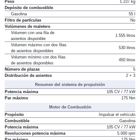
Peso
1.237 kg
Depósito de combustible
Gasolina
55 l
Filtro de partículas
No
Volúmenes de maletero
Volumen con una fila de
1.555 litros
asientos disponible
Volumen máximo con dos filas
530 litros
de asientos disponibles
Volumen mínimo con dos filas
450 litros
de asientos disponibles
Número de plazas
5
Distribución de asientos
2 + 3
Resumen del sistema de propulsión
Potencia máxima
105 CV / 77 kW
Par máximo
175 Nm
Motor de Combustión
Propósito
Impulsar el vehículo
Combustible
Gasolina
Potencia máxima
105 CV / 77 kW
Revoluciones potencia máxima
5.000 rpm
Par máximo
175 Nm