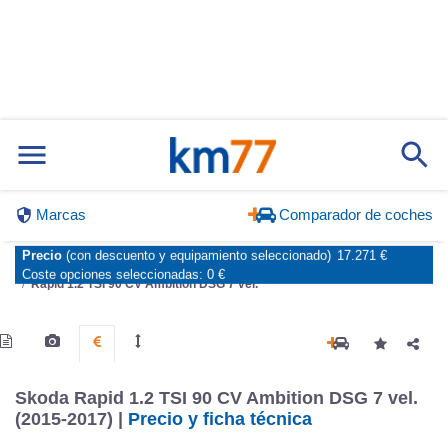
Marcas
Comparador de coches
Precio
(con descuento y equipamiento seleccionado)
17.271 €
Inicio
Marcas
Skoda
Rapid
2013
5 puertas
Ambition
Coste opciones seleccionadas:
0 €
Rapid 1.2 TSI 90 CV Ambition DSG 7 vel.
Skoda Rapid 1.2 TSI 90 CV Ambition DSG 7 vel.
(2015-2017) |
Precio y ficha técnica