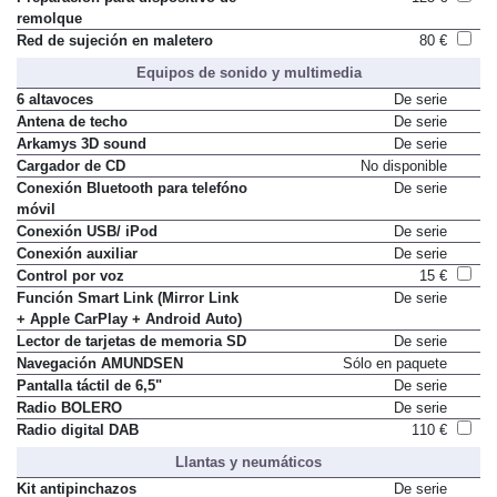
remolque
Red de sujeción en maletero
80 €
Equipos de sonido y multimedia
6 altavoces
De serie
Antena de techo
De serie
Arkamys 3D sound
De serie
Cargador de CD
No disponible
Conexión Bluetooth para telefóno
De serie
móvil
Conexión USB/ iPod
De serie
Conexión auxiliar
De serie
Control por voz
15 €
Función Smart Link (Mirror Link
De serie
+ Apple CarPlay + Android Auto)
Lector de tarjetas de memoria SD
De serie
Navegación AMUNDSEN
Sólo en paquete
Pantalla táctil de 6,5"
De serie
Radio BOLERO
De serie
Radio digital DAB
110 €
Llantas y neumáticos
Kit antipinchazos
De serie