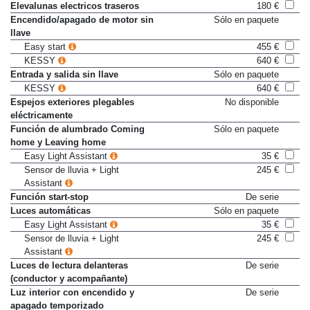
Elevalunas electricos traseros
180 €
Encendido/apagado de motor sin
Sólo en paquete
llave
Easy start
455 €
KESSY
640 €
Entrada y salida sin llave
Sólo en paquete
KESSY
640 €
Espejos exteriores plegables
No disponible
eléctricamente
Función de alumbrado Coming
Sólo en paquete
home y Leaving home
Easy Light Assistant
35 €
Sensor de lluvia + Light
245 €
Assistant
Función start-stop
De serie
Luces automáticas
Sólo en paquete
Easy Light Assistant
35 €
Sensor de lluvia + Light
245 €
Assistant
Luces de lectura delanteras
De serie
(conductor y acompañante)
Luz interior con encendido y
De serie
apagado temporizado