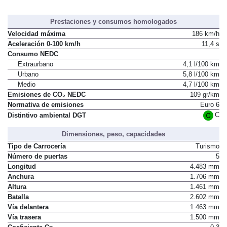
Prestaciones y consumos homologados
Velocidad máxima
186 km/h
Aceleración 0-100 km/h
11,4 s
Consumo NEDC
Extraurbano
4,1 l/100 km
Urbano
5,8 l/100 km
Medio
4,7 l/100 km
Emisiones de CO₂ NEDC
109 gr/km
Normativa de emisiones
Euro 6
C
Distintivo ambiental DGT
Dimensiones, peso, capacidades
Tipo de Carrocería
Turismo
Número de puertas
5
Longitud
4.483 mm
Anchura
1.706 mm
Altura
1.461 mm
Batalla
2.602 mm
Vía delantera
1.463 mm
Vía trasera
1.500 mm