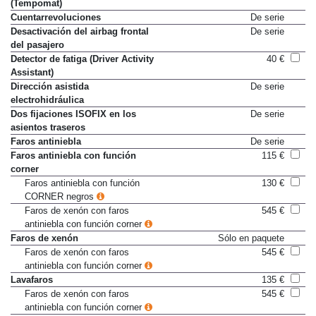
(Tempomat)
Cuentarrevoluciones
De serie
Desactivación del airbag frontal
De serie
del pasajero
Detector de fatiga (Driver Activity
40 €
Assistant)
Dirección asistida
De serie
electrohidráulica
Dos fijaciones ISOFIX en los
De serie
asientos traseros
Faros antiniebla
De serie
Faros antiniebla con función
115 €
corner
Faros antiniebla con función
130 €
CORNER negros
Faros de xenón con faros
545 €
antiniebla con función corner
Faros de xenón
Sólo en paquete
Faros de xenón con faros
545 €
antiniebla con función corner
Lavafaros
135 €
Faros de xenón con faros
545 €
antiniebla con función corner