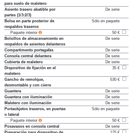
para suelo de maletero
Asiento trasero abatible por
De serie
partes (1/3:2/3)
Bolsa en parte posterior de
Sólo en paquete
respaldos traseros
Paquete interior
50 €
Bolsillos de almacenamiento en
De serie
respaldos de asientos delanteros
Compartimento portagafas
De serie
Consola central delantera
De serie
Cubierta de maletero
De serie
Dispositivo de fijación en el
35 €
maletero
Gancho de remolque,
530 €
desmontable y con cierre
Guantera
De serie
Guantera con iluminación
De serie
Maletero con iluminación
De serie
Portaobjetos traseros, en puertas
Sólo en paquete
o lateral
Paquete interior
50 €
Posavasos en consola central
De serie
Preparación para dispositivo de
125 €