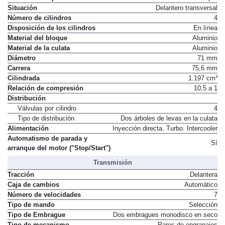
Situación
Delantero transversal
Número de cilindros
4
Disposición de los cilindros
En línea
Material del bloque
Aluminio
Material de la culata
Aluminio
Diámetro
71 mm
Carrera
75,6 mm
Cilindrada
1.197 cm³
Relación de compresión
10,5 a 1
Distribución
Válvulas por cilindro
4
Tipo de distribución
Dos árboles de levas en la culata
Alimentación
Inyección directa. Turbo. Intercooler
Automatismo de parada y
Sí
arranque del motor ("Stop/Start")
Transmisión
Tracción
Delantera
Caja de cambios
Automático
Número de velocidades
7
Tipo de mando
Selección
Tipo de Embrague
Dos embragues monodisco en seco
Tipo de mecanismo
Pares de engranajes