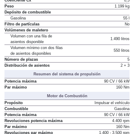
Coeficiente Cx
0,3
Peso
1.199 kg
Depósito de combustible
Gasolina
55 l
Filtro de partículas
No
Volúmenes de maletero
Volumen con una fila de
1.490 litros
asientos disponible
Volumen mínimo con dos filas
550 litros
de asientos disponibles
Número de plazas
5
Distribución de asientos
2 + 3
Resumen del sistema de propulsión
Potencia máxima
90 CV / 66 kW
Par máximo
160 Nm
Motor de Combustión
Propósito
Impulsar el vehículo
Combustible
Gasolina
Potencia máxima
90 CV / 66 kW
Revoluciones potencia máxima
4.400 rpm
Par máximo
160 Nm
Revoluciones par máximo
1.400 - 3.500 rpm