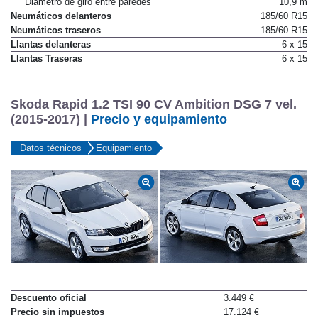
Diámetro de giro entre paredes
10,9 m
Neumáticos delanteros
185/60 R15
Neumáticos traseros
185/60 R15
Llantas delanteras
6 x 15
Llantas Traseras
6 x 15
Skoda Rapid 1.2 TSI 90 CV Ambition DSG 7 vel.
(2015-2017) |
Precio y equipamiento
Datos técnicos
Equipamiento
Descuento oficial
3.449 €
Precio sin impuestos
17.124 €