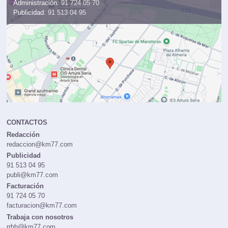
Administración:
91 724 05 70
Publicidad:
91 513 04 95
CONTACTOS
Redacción
redaccion@km77.com
Publicidad
91 513 04 95
publi@km77.com
Facturación
91 724 05 70
facturacion@km77.com
Trabaja con nosotros
rrhh@km77.com