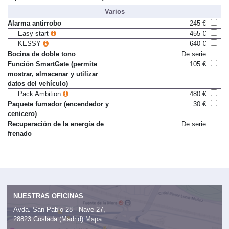
Varios
Alarma antirrobo
245 €
Easy start
455 €
KESSY
640 €
Bocina de doble tono
De serie
Función SmartGate (permite
105 €
mostrar, almacenar y utilizar
datos del vehículo)
Pack Ambition
480 €
Paquete fumador (encendedor y
30 €
cenicero)
Recuperación de la energía de
De serie
frenado
NUESTRAS OFICINAS
Avda. San Pablo 28 - Nave 27,
28823 Coslada (Madrid)
Mapa