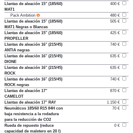
Llantas de aleación 15" (185/60)
400 €
MAT1
Pack Ambition
480 €
Llantas de aleación 15" (185/60)
505 €
MAT1 Negras o Blancas
Llantas de aleación 15" (185/60)
425 €
PROPELLER
Llantas de aleación 16" (215/45)
740 €
ANTIA negras
Llantas de aleación 16" (215/45)
635 €
DIONE
Llantas de aleación 16" (215/45)
635 €
ROCK
Llantas de aleación 16" (215/45)
740 €
ROCK negras
Llantas de aleación 17"
870 €
CAMELOT
Llantas de aleación 17" RAY
1.150 €
Neumáticos 185/60 R15 84H con
70 €
baja resistencia a la rodadura
para la reducción de CO2
Rueda de repuesto (reduce
0 €
capacidad de maletero en 20 l)