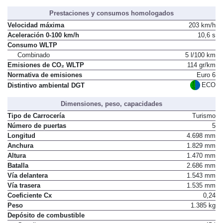
Prestaciones y consumos homologados
Velocidad máxima
203 km/h
Aceleración 0-100 km/h
10,6 s
Consumo WLTP
Combinado
5 l/100 km
Emisiones de CO₂ WLTP
114 gr/km
Normativa de emisiones
Euro 6
ECO
Distintivo ambiental DGT
Dimensiones, peso, capacidades
Tipo de Carrocería
Turismo
Número de puertas
5
Longitud
4.698 mm
Anchura
1.829 mm
Altura
1.470 mm
Batalla
2.686 mm
Vía delantera
1.543 mm
Vía trasera
1.535 mm
Coeficiente Cx
0,24
Peso
1.385 kg
Depósito de combustible