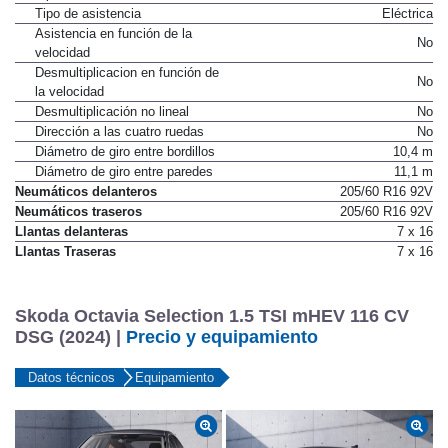
Tipo de asistencia
Eléctrica
Asistencia en función de la
No
velocidad
Desmultiplicacion en función de
No
la velocidad
Desmultiplicación no lineal
No
Dirección a las cuatro ruedas
No
Diámetro de giro entre bordillos
10,4 m
Diámetro de giro entre paredes
11,1 m
Neumáticos delanteros
205/60 R16 92V
Neumáticos traseros
205/60 R16 92V
Llantas delanteras
7 x 16
Llantas Traseras
7 x 16
Skoda Octavia Selection 1.5 TSI mHEV 116 CV
DSG (2024) |
Precio y equipamiento
Datos técnicos
Equipamiento