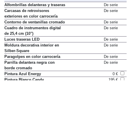
Alfombrillas delanteras y traseras
De serie
Carcasas de retrovisores
De serie
exteriores en color carrocería
Contorno de ventanillas cromado
De serie
Cuadro de instrumentos digital
De serie
de 25,4 cm (10")
Luces traseras LED
De serie
Moldura decorativa interior en
De serie
Silber-Square
Paragolpes en color carrocería
De serie
Parrilla delantera negra con
De serie
borde cromado
Pintura Azul Energy
0 €
Pintura Blanco Candy
195 €
Pintura Gris Steel
485 €
Pintura individualizada
1.210 €
Pintura metalizada
605 €
Tapicería de tela Loft
De serie
Tiradores exteriores en color
De serie
carrocería
Volante de cuero
De serie
Equipaje y transporte