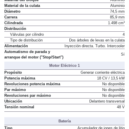
Material de la culata
Aluminio
Diámetro
74,5 mm
Carrera
85,9 mm
Cilindrada
1.498 cm³
Distribución
Válvulas por cilindro
4
Tipo de distribución
Dos árboles de levas en la culata
Alimentación
Inyección directa. Turbo. Intercooler
Automatismo de parada y
Sí
arranque del motor ("Stop/Start")
Motor Eléctrico 1
Propósito
Generar corriente eléctrica
Potencia máxima
18 CV / 13,5 kW
Revoluciones potencia máxima
No disponible
Par máximo
No disponible
Revoluciones par máximo
No disponible
Ubicación
Delantero transversal
Tensión nominal
48 V
Batería
Tipo
Acumulador de iones de litio