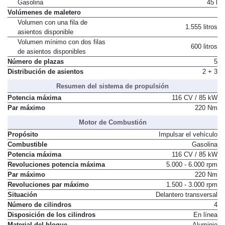
Gasolina
45 l
Volúmenes de maletero
Volumen con una fila de
1.555 litros
asientos disponible
Volumen mínimo con dos filas
600 litros
de asientos disponibles
Número de plazas
5
Distribución de asientos
2 + 3
Resumen del sistema de propulsión
Potencia máxima
116 CV / 85 kW
Par máximo
220 Nm
Motor de Combustión
Propósito
Impulsar el vehículo
Combustible
Gasolina
Potencia máxima
116 CV / 85 kW
Revoluciones potencia máxima
5.000 - 6.000 rpm
Par máximo
220 Nm
Revoluciones par máximo
1.500 - 3.000 rpm
Situación
Delantero transversal
Número de cilindros
4
Disposición de los cilindros
En línea
Material del bloque
Aluminio