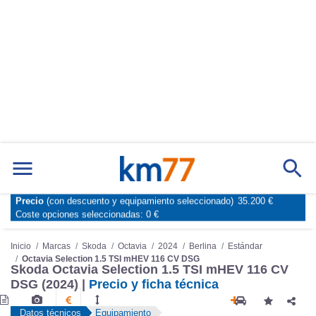
Precio
(con descuento y equipamiento seleccionado)
35.200 €
Marcas
Comparador de coches
Coste opciones seleccionadas:
0 €
Inicio
Marcas
Skoda
Octavia
2024
Berlina
Estándar
Octavia Selection 1.5 TSI mHEV 116 CV DSG
Skoda Octavia Selection 1.5 TSI mHEV 116 CV
DSG (2024) |
Precio y ficha técnica
Datos técnicos
Equipamiento