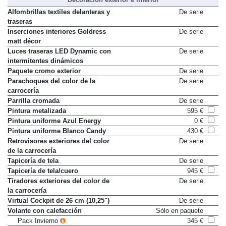
Decoración exterior e interior
Alfombrillas textiles delanteras y
De serie
traseras
Inserciones interiores Goldress
De serie
matt décor
Luces traseras LED Dynamic con
De serie
intermitentes dinámicos
Paquete cromo exterior
De serie
Parachoques del color de la
De serie
carrocería
Parrilla cromada
De serie
Pintura metalizada
595 €
Pintura uniforme Azul Energy
0 €
Pintura uniforme Blanco Candy
430 €
Retrovisores exteriores del color
De serie
de la carrocería
Tapicería de tela
De serie
Tapicería de tela/cuero
945 €
Tiradores exteriores del color de
De serie
la carrocería
Virtual Cockpit de 26 cm (10,25")
De serie
Volante con calefacción
Sólo en paquete