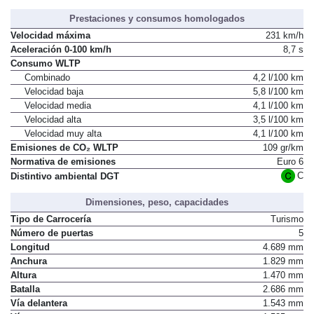
Prestaciones y consumos homologados
Velocidad máxima
231 km/h
Aceleración 0-100 km/h
8,7 s
Consumo WLTP
Combinado
4,2 l/100 km
Velocidad baja
5,8 l/100 km
Velocidad media
4,1 l/100 km
Velocidad alta
3,5 l/100 km
Velocidad muy alta
4,1 l/100 km
Emisiones de CO₂ WLTP
109 gr/km
Normativa de emisiones
Euro 6
C
Distintivo ambiental DGT
Dimensiones, peso, capacidades
Tipo de Carrocería
Turismo
Número de puertas
5
Longitud
4.689 mm
Anchura
1.829 mm
Altura
1.470 mm
Batalla
2.686 mm