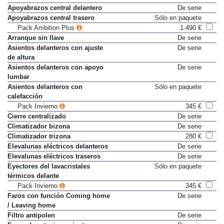
Aire acondicionado
De serie
Apoyabrazos central delantero
De serie
Apoyabrazos central trasero
Sólo en paquete
Pack Ambition Plus
1.490 €
Arranque sin llave
De serie
Asientos delanteros con ajuste
De serie
de altura
Asientos delanteros con apoyo
De serie
lumbar
Asientos delanteros con
Sólo en paquete
calefacción
Pack Invierno
345 €
Cierre centralizado
De serie
Climatizador bizona
De serie
Climatizador trizona
280 €
Elevalunas eléctricos delanteros
De serie
Elevalunas eléctricos traseros
De serie
Eyectores del lavacristales
Sólo en paquete
térmicos delante
Pack Invierno
345 €
Faros con función Coming home
De serie
/ Leaving home
Filtro antipolen
De serie