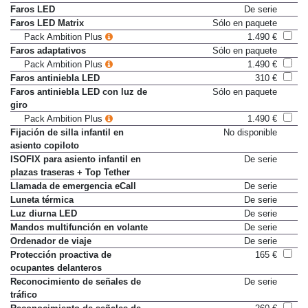
Faros LED
De serie
Faros LED Matrix
Sólo en paquete
Pack Ambition Plus
1.490 €
Faros adaptativos
Sólo en paquete
Pack Ambition Plus
1.490 €
Faros antiniebla LED
310 €
Faros antiniebla LED con luz de
Sólo en paquete
giro
Pack Ambition Plus
1.490 €
Fijación de silla infantil en
No disponible
asiento copiloto
ISOFIX para asiento infantil en
De serie
plazas traseras + Top Tether
Llamada de emergencia eCall
De serie
Luneta térmica
De serie
Luz diurna LED
De serie
Mandos multifunción en volante
De serie
Ordenador de viaje
De serie
Protección proactiva de
165 €
ocupantes delanteros
Reconocimiento de señales de
De serie
tráfico