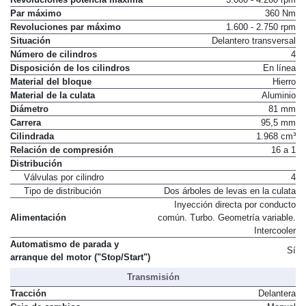
Revoluciones potencia máxima
3.000 - 4.200 rpm
Par máximo
360 Nm
Revoluciones par máximo
1.600 - 2.750 rpm
Situación
Delantero transversal
Número de cilindros
4
Disposición de los cilindros
En línea
Material del bloque
Hierro
Material de la culata
Aluminio
Diámetro
81 mm
Carrera
95,5 mm
Cilindrada
1.968 cm³
Relación de compresión
16 a 1
Distribución
Válvulas por cilindro
4
Tipo de distribución
Dos árboles de levas en la culata
Inyección directa por conducto
Alimentación
común. Turbo. Geometría variable.
Intercooler
Automatismo de parada y
Sí
arranque del motor ("Stop/Start")
Transmisión
Tracción
Delantera