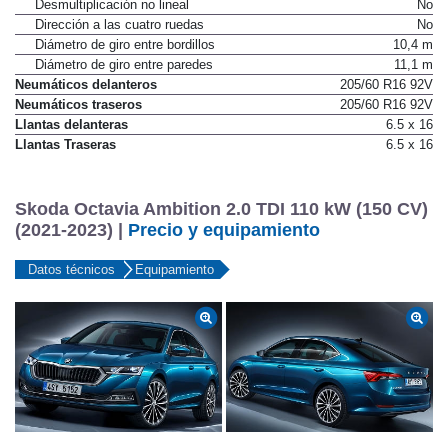
la velocidad
Desmultiplicación no lineal
No
Dirección a las cuatro ruedas
No
Diámetro de giro entre bordillos
10,4 m
Diámetro de giro entre paredes
11,1 m
Neumáticos delanteros
205/60 R16 92V
Neumáticos traseros
205/60 R16 92V
Llantas delanteras
6.5 x 16
Llantas Traseras
6.5 x 16
Skoda Octavia Ambition 2.0 TDI 110 kW (150 CV)
(2021-2023) |
Precio y equipamiento
Datos técnicos
Equipamiento