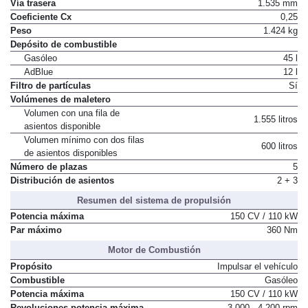
Vía delantera
1.543 mm
Vía trasera
1.535 mm
Coeficiente Cx
0,25
Peso
1.424 kg
Depósito de combustible
Gasóleo
45 l
AdBlue
12 l
Filtro de partículas
Sí
Volúmenes de maletero
Volumen con una fila de
1.555 litros
asientos disponible
Volumen mínimo con dos filas
600 litros
de asientos disponibles
Número de plazas
5
Distribución de asientos
2 + 3
Resumen del sistema de propulsión
Potencia máxima
150 CV / 110 kW
Par máximo
360 Nm
Motor de Combustión
Propósito
Impulsar el vehículo
Combustible
Gasóleo
Potencia máxima
150 CV / 110 kW