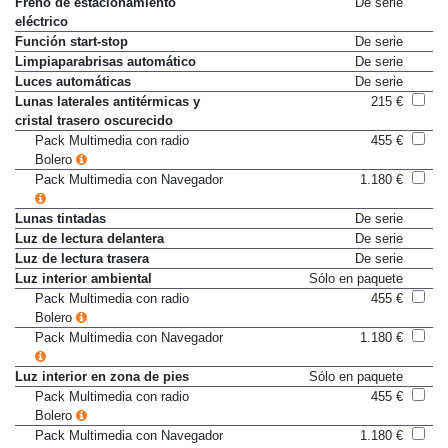
Freno de estacionamiento
De serie
eléctrico
Función start-stop
De serie
Limpiaparabrisas automático
De serie
Luces automáticas
De serie
Lunas laterales antitérmicas y
215 €
cristal trasero oscurecido
Pack Multimedia con radio
455 €
Bolero
Pack Multimedia con Navegador
1.180 €
Lunas tintadas
De serie
Luz de lectura delantera
De serie
Luz de lectura trasera
De serie
Luz interior ambiental
Sólo en paquete
Pack Multimedia con radio
455 €
Bolero
Pack Multimedia con Navegador
1.180 €
Luz interior en zona de pies
Sólo en paquete
Pack Multimedia con radio
455 €
Bolero