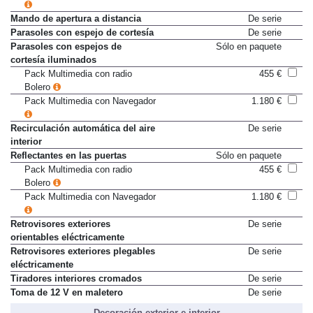
Pack Multimedia con Navegador
1.180 €
Mando de apertura a distancia
De serie
Parasoles con espejo de cortesía
De serie
Parasoles con espejos de
Sólo en paquete
cortesía iluminados
Pack Multimedia con radio
455 €
Bolero
Pack Multimedia con Navegador
1.180 €
Recirculación automática del aire
De serie
interior
Reflectantes en las puertas
Sólo en paquete
Pack Multimedia con radio
455 €
Bolero
Pack Multimedia con Navegador
1.180 €
Retrovisores exteriores
De serie
orientables eléctricamente
Retrovisores exteriores plegables
De serie
eléctricamente
Tiradores interiores cromados
De serie
Toma de 12 V en maletero
De serie