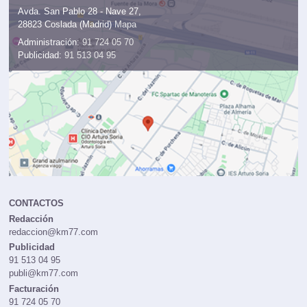
Avda. San Pablo 28 - Nave 27,
28823 Coslada (Madrid)
Mapa
Administración:
91 724 05 70
Publicidad:
91 513 04 95
CONTACTOS
Redacción
redaccion@km77.com
Publicidad
91 513 04 95
publi@km77.com
Facturación
91 724 05 70