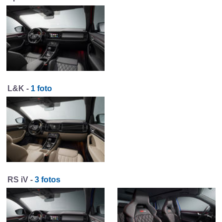
L&K -
1 foto
RS iV -
3 fotos