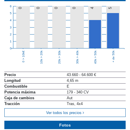
6
0
0
0
0
4
5
5
4
3
2
1
0
10k > 20k
20k > 30k
30k > 40k
40k > 50k
+ de 50k
0 > 10k€
Precio
43.660 - 64.600 €
Longitud
4,65 m
Combustible
E
Potencia máxima
179 - 340 CV
Caja de cambios
Aut
Tracción
Tras, 4x4
Ver todos los precios
Fotos