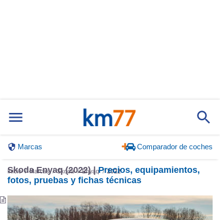
Marcas
Comparador de coches
Skoda Enyaq (2022) |
Precios, equipamientos,
Inicio
Marcas
Skoda
Enyaq
2022
fotos, pruebas y fichas técnicas