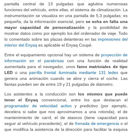
pantalla central de 13 pulgadas que aglutina numerosas
funciones del vehículo, entre ellas, el sistema de climatización. La
instrumentación se visualiza en una pantalla de 5,3 pulgadas; es
pequeña, da la información esencial, pero
se echa en falta una
mayor capacidad de personalización
y la posibilidad de
mostrar datos como por ejemplo los del ordenador de viaje. Todo
lo comentado sobre las plazas delanteras en las
impresiones del
interior del Enyaq
es aplicable el Enyaq Coupé.
Entre el equipamiento opcional hay un sistema de
proyección de
información en el parabrisas
con una función de realidad
aumentada para el navegador, unos
faros matriciales de tipo
LED
o una
parrilla frontal iluminada mediante 131 ledes
que
genera una animación cuando se abre y cierra el coche. Las
llantas pueden ser de entre 19 y 21 pulgadas de diámetro.
Los asistentes a la conducción son
los mismos que puede
tener el Enyaq
convencional, entre los que destacan el
p
rogramador de velocidad activo
y predictivo (por ejemplo,
decelera si sabe que nos aproximamos a una rotonda), el de
mantenimiento de carril, el de atascos (tiene capacidad para
seguir al vehículo precedente), el de
frenada de emergencia
o el
que modifica la asistencia de la dirección para facilitar la esquiva