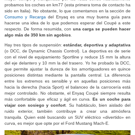
probamos los coches en km77 (esta primera toma de contacto ha
sido en Italia). No obstante, lo que comentamos en la sección de
Consumo y Recarga
del Enyaq es una muy buena guía para
hacerse una idea de lo que podemos esperar del Coupé a este
respecto. De forma resumida, con
una carga se pueden hacer
algo más de 350 km sin agobios
.
Hay tres tipos de suspensión:
estándar, deportiva y adaptativa
(o DCC, de Dynamic Chassis Control). La deportiva es de serie
con el nivel de equipamiento Sportline y reduce 15 mm la altura
del eje delantero y 10 mm la del trasero. Yo he probado la DCC,
que permite ajustar la dureza de los amortiguadores en quince
posiciones distintas mediante la pantalla central. La diferencia
entre los extremos es sensible y en aquellas posiciones más
hacia la derecha (hacia Sport) el balanceo de la carrocería está
mejor controlado. No obstante, el Enyaq Coupé siempre resulta
más confortable que eficaz y ágil en curva.
Es un coche para
viajar con sosiego y confort
. Su habitáculo, bien aislado del
ruido exterior, también contribuye a crear una atmósfera
tranquila. Quien esté buscando un SUV eléctrico «divertido» en
curva, es mejor que opte por el Ford Mustang Mach-E.