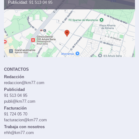
Publicidad:
91 513 04 95
CONTACTOS
Redacción
redaccion@km77.com
Publicidad
91 513 04 95
publi@km77.com
Facturación
91 724 05 70
facturacion@km77.com
Trabaja con nosotros
rrhh@km77.com