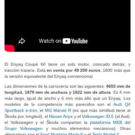
El Enyaq Coupé 60 tiene un solo motor, colocado detrás, y
tracción trasera. Está
en venta por 49 200 euros
, 1800 más que
la versión equivalente del Enyaq convencional.
Las dimensiones de la carrocería son las siguientes:
4653 mm de
longitud, 1879 mm de anchura y 1622 mm de altura
. Es 4 mm
más largo, igual de ancho y 6 mm más alto que un Enyaq. Los
modelos de la competencia más parecidos son el
Audi Q4
Sportback e-tron
, el
MG Marvel R
(es que más similitud tiene al
Škoda por longitud), el
Nissan Ariya
y el
Volkswagen ID.5
(el Audi,
el Volkswagen y el Škoda comparten la
plataforma MEB del
Grupo Volkswagen
y muchos elementos mecánicos). Otras
alternativas son el
Ford Mustang Mach-E
y el
Tesla Model Y
.