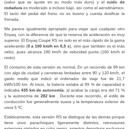
(salvo que se ajuste en su modo más duro) y el
ruido de
rodadura
es moderado e incluso bajo, así como el aerodinámico.
El tacto del pedal del freno no es bueno y cuesta dosificar la
frenada.
Me parece igualmente apropiado para viajar que cualquier otro
Enyaq, con la diferencia de que la reserva de aceleración es muy
superior. El Enyaq Coupé RS no solo es el más rápido de la gama
acelerando (
0 a 100 km/h en 6,5 s
), sino que también es el más
veloz, pues alcanza 180 km/h de velocidad punta (160 km/h el
resto).
El consumo de esta versión es normal. En un recorrido de 99 km
con algo de ciudad y carreteras limitadas entre 90 y 120 km/h, el
gasto medio que indicó el ordenador de viaje fue de 21,7
kWh/100 km. Al inicio, la batería estaba al 99 % de capacidad e
indicaba
435 km de autonomía
; al acabar la carga era del 71 %
y la autonomía de
282 km
. Durante ese recorrido, el estilo de
conducción fue generalmente suave y la temperatura exterior de
unos 5 ºC.
Estéticamente, esta versión RS se distingue de las demás porque
tiene unos parachoques ligeramente distintos, retrovisores
exteriores pintados en color negro, asientos deportivos exclusivos