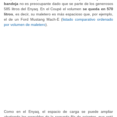
bandeja
no es preocupante dado que se parte de los generosos
585 litros del Enyaq. En el Coupé el volumen
se queda en 570
litros
, es decir, su maletero es más espacioso que, por ejemplo,
el de un Ford Mustang Mach-E (
listado comparativo ordenado
por volumen de maletero
).
Como en el Enyaq, el espacio de carga se puede ampliar
abatiendo los respaldos de la segunda fila de asientos, que está