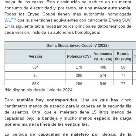
mejor de los casos. Esta disminución se traduce en un menor
consumo de electricidad y, por tanto, en una
mayor autonomía
.
Todos los Enyaq Coupé tienen más autonomía homologada
WLTP
que sus versiones equivalentes con carrocería Enyaq SUV.
En la siguiente tabla mostramos los principales datos técnicos de
cada versión, incluida su autonomía homologada:
Gama Škoda Enyaq Coupé iV (2022)
Autonomía
Batería
Versión
Potencia
(CV)
T
WLTP
(km)
útil
(kWh)
60*
179
408
58
85
286
574
77
85X
286
546
77
*No disponible desde junio de 2024.
RS
340
543
77
Pero
también hay contrapartidas. Una es que hay
cinco
centímetros menos de espacio para la cabeza en la segunda fila
de asientos. Otra, que el maletero tiene 15 litros menos de
capacidad bajo la bandeja y mucho menos
espacio de carga
por encima de la línea de las ventanillas
.
La pérdida de
capacidad de maletero por debajo de la