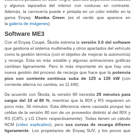
y algunos tapizados del interior con costuras en contraste.
Además, la carrocería puede ir pintada en un color inédito en la
gama Enyaq:
Mamba Green
(es el verde que aparece en
la
galería de imágenes
).
Software ME3
Con el Enyaq Coupé, Škoda estrena la
versión 3.0 del software
que gestiona el sistema multimedia y otros apartados del vehículo
como la gestión térmica (con el objetivo de mejorar la autonomía)
y recarga. Esta es más estable y algunas animaciones gráficas
cambian ligeramente. Pero lo más importante es que hay una
nueva gestión del proceso de recarga que hace que la
potencia
pico con corriente continua suba de 125 a 135 kW
(con
corriente alterna no cambia, es 11 kW).
De acuerdo con Škoda, la versión 80 necesita
29 minutos para
cargar del 10 al 80 %
, mientras que la 80X y RS requieren un
poco más, 36 minutos. Esta diferencia viene causada porque las
celdas de la versión 80 son de un proveedor distinto al del 80X y
RS (CATL y LG Chem respectivamente). Todas tienen un cátodo
NCM (
vídeo explicativo
), pero
sus curvas de recarga difieren
ligeramente
. Los propietarios de Enyaq SUV, y los pocos que