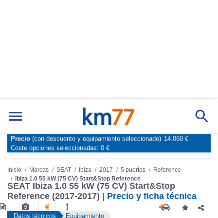
Precio
(con descuento y equipamiento seleccionado)
14.060 €
Marcas
Comparador de coches
Coste opciones seleccionadas:
0 €
Inicio
Marcas
SEAT
Ibiza
2017
5 puertas
Reference
Ibiza 1.0 55 kW (75 CV) Start&Stop Reference
SEAT Ibiza 1.0 55 kW (75 CV) Start&Stop
Reference (2017-2017) |
Precio y ficha técnica
Datos técnicos
Equipamiento