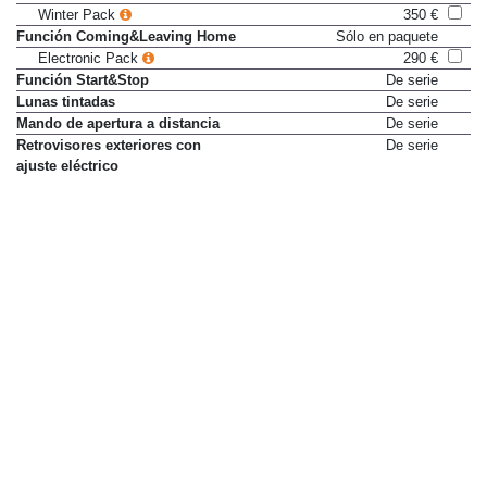
Winter Pack
350 €
Función Coming&Leaving Home
Sólo en paquete
Electronic Pack
290 €
Función Start&Stop
De serie
Lunas tintadas
De serie
Mando de apertura a distancia
De serie
Retrovisores exteriores con
De serie
ajuste eléctrico
Retrovisores exteriores plegables
Sólo en paquete
eléctricamente
Electronic Pack
290 €
Sensor de lluvia
Sólo en paquete
Electronic Pack
290 €
Toma de 12 V delante
De serie
Decoración exterior e interior
Paragolpes en color de
De serie
carrocería
Pintura Rojo Desire
787 €
Pintura metalizada
430 €
Pintura suave
250 €
Tapiceria de cuero
No disponible