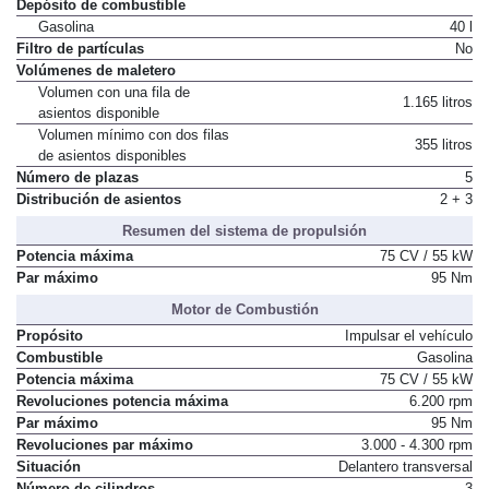
Depósito de combustible
Gasolina
40 l
Filtro de partículas
No
Volúmenes de maletero
Volumen con una fila de
1.165 litros
asientos disponible
Volumen mínimo con dos filas
355 litros
de asientos disponibles
Número de plazas
5
Distribución de asientos
2 + 3
Resumen del sistema de propulsión
Potencia máxima
75 CV / 55 kW
Par máximo
95 Nm
Motor de Combustión
Propósito
Impulsar el vehículo
Combustible
Gasolina
Potencia máxima
75 CV / 55 kW
Revoluciones potencia máxima
6.200 rpm
Par máximo
95 Nm
Revoluciones par máximo
3.000 - 4.300 rpm
Situación
Delantero transversal
Número de cilindros
3