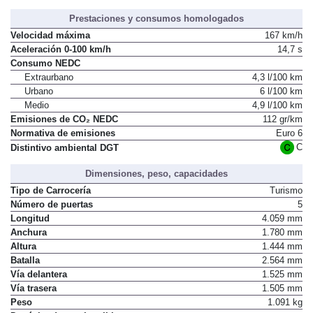
Prestaciones y consumos homologados
Velocidad máxima
167 km/h
Aceleración 0-100 km/h
14,7 s
Consumo NEDC
Extraurbano
4,3 l/100 km
Urbano
6 l/100 km
Medio
4,9 l/100 km
Emisiones de CO₂ NEDC
112 gr/km
Normativa de emisiones
Euro 6
C
Distintivo ambiental DGT
Dimensiones, peso, capacidades
Tipo de Carrocería
Turismo
Número de puertas
5
Longitud
4.059 mm
Anchura
1.780 mm
Altura
1.444 mm
Batalla
2.564 mm
Vía delantera
1.525 mm
Vía trasera
1.505 mm
Peso
1.091 kg