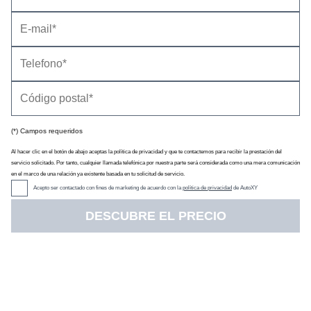
(*) Campos requeridos
Al hacer clic en el botón de abajo aceptas la política de privacidad y que te contactemos para recibir la prestación del
servicio solicitado. Por tanto, cualquier llamada telefónica por nuestra parte será considerada como una mera comunicación
en el marco de una relación ya existente basada en tu solicitud de servicio.
Acepto ser contactado con fines de marketing de acuerdo con la
política de privacidad
de AutoXY
DESCUBRE EL PRECIO