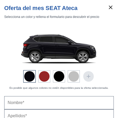
Oferta del mes SEAT Ateca
Selecciona un color y rellena el formulario para descubrir el precio
Marcas
Comparador de coches
Inicio
Marcas
SEAT
Ateca
2020
Estándar
SEAT Ateca (2020) |
Fotos Exteriores
Exteriores
Interiores
Es posible que algunos colores no estén disponibles para la oferta seleccionada.
X-Perience GO -
12 fotos