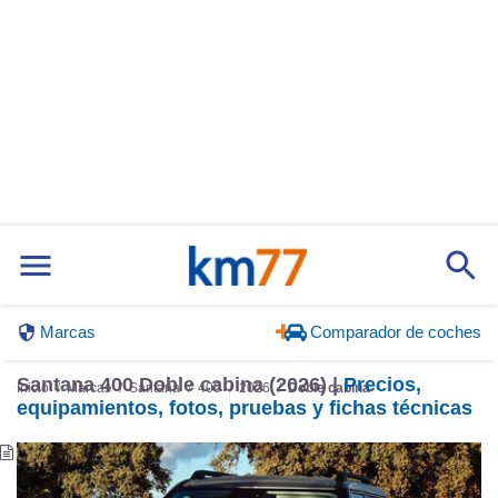
Marcas
Comparador de coches
Santana 400 Doble cabina (2026) |
Precios,
Inicio
Marcas
Santana
400
2026
Doble cabina
equipamientos, fotos, pruebas y fichas técnicas