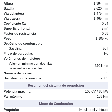
Altura
1.394 mm
Batalla
2.620 mm
Vía delantera
1.475 mm
Vía trasera
1.465 mm
Coeficiente Cx
0,34
Superficie frontal
2 m²
Factor de resistencia
0,68
Peso
1.105 kg
Depósito de combustible
Gasolina
55 l
Filtro de partículas
No
Volúmenes de maletero
Volumen mínimo con dos filas
370 litros
de asientos disponibles
Número de plazas
5
Distribución de asientos
2 + 3
Resumen del sistema de propulsión
Potencia máxima
109 CV / 80 kW
Par máximo
138 Nm
Motor de Combustión
Propósito
Impulsar el vehículo