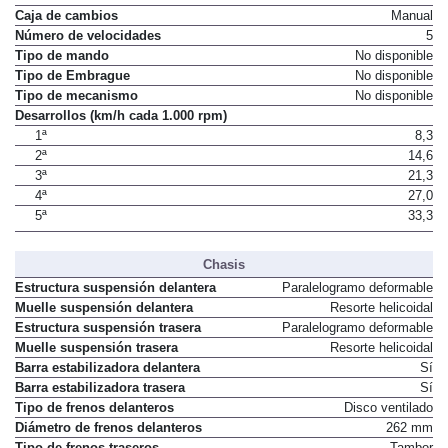
Caja de cambios
Manual
Número de velocidades
5
Tipo de mando
No disponible
Tipo de Embrague
No disponible
Tipo de mecanismo
No disponible
Desarrollos (km/h cada 1.000 rpm)
1ª
8,3
2ª
14,6
3ª
21,3
4ª
27,0
5ª
33,3
Chasis
Estructura suspensión delantera
Paralelogramo deformable
Muelle suspensión delantera
Resorte helicoidal
Estructura suspensión trasera
Paralelogramo deformable
Muelle suspensión trasera
Resorte helicoidal
Barra estabilizadora delantera
Sí
Barra estabilizadora trasera
Sí
Tipo de frenos delanteros
Disco ventilado
Diámetro de frenos delanteros
262 mm
Tipo de frenos traseros
Tambor