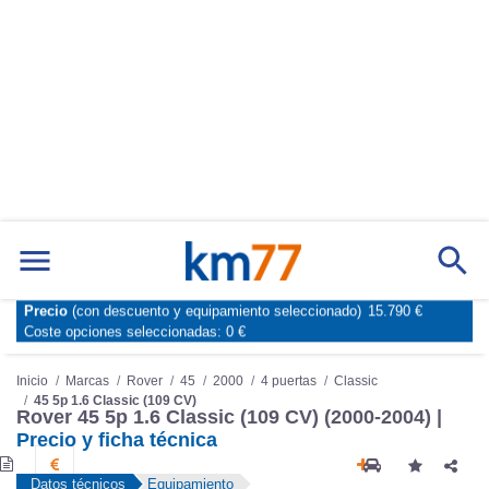
Precio
(con descuento y equipamiento seleccionado)
15.790 €
Marcas
Comparador de coches
Coste opciones seleccionadas:
0 €
Inicio
Marcas
Rover
45
2000
4 puertas
Classic
45 5p 1.6 Classic (109 CV)
Rover 45 5p 1.6 Classic (109 CV) (2000-2004) |
Precio y ficha técnica
Datos técnicos
Equipamiento