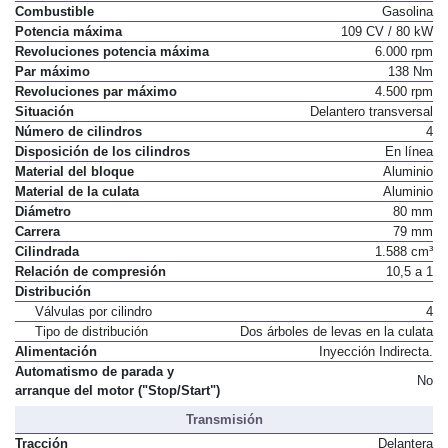
Combustible
Gasolina
Potencia máxima
109 CV / 80 kW
Revoluciones potencia máxima
6.000 rpm
Par máximo
138 Nm
Revoluciones par máximo
4.500 rpm
Situación
Delantero transversal
Número de cilindros
4
Disposición de los cilindros
En línea
Material del bloque
Aluminio
Material de la culata
Aluminio
Diámetro
80 mm
Carrera
79 mm
Cilindrada
1.588 cm³
Relación de compresión
10,5 a 1
Distribución
Válvulas por cilindro
4
Tipo de distribución
Dos árboles de levas en la culata
Alimentación
Inyección Indirecta.
Automatismo de parada y
No
arranque del motor ("Stop/Start")
Transmisión
Tracción
Delantera