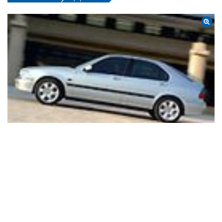
Descuento oficial
0 €
Precio sin impuestos
12.837 €
IVA
16 %
Impuesto de matriculación
7 %
Tarifa de
01/2003