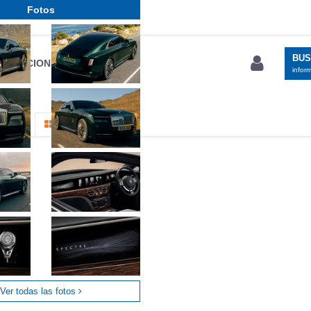
Fotos
BU
S SECCIONES
infor
entos
Todo
Ver todas las fotos