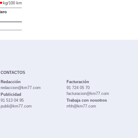
kg/100 km
tero
CONTACTOS
Redacción
Facturación
redaccion@km77.com
91 724 05 70
facturacion@km77.com
Publicidad
91 513 04 95
Trabaja con nosotros
publi@km77.com
rrhh@km77.com