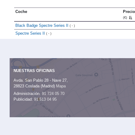
Coche
Precio
(€)
Black Badge Spectre Series II
( - )
Spectre Series II
( - )
NUESTRAS OFICINAS
Avda. San Pablo 28 - Nave 27,
28823 Coslada (Madrid)
Mapa
Administración:
91 724 05 70
Publicidad:
91 513 04 95