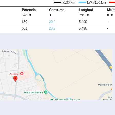
l/100 km
kWh/100 km
Potencia
Consumo
Longitud
Male
(CV)
(mm)
(l)
680
20,2
5.490
-
601
20,2
5.490
-