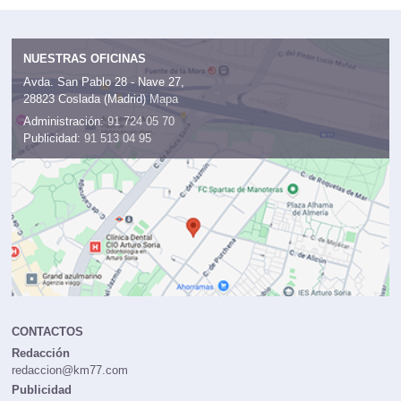
Exteriores
Interiores
Técnicas
Macan Turbo con Performance Package -
3 fotos