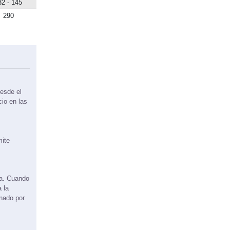
32 - 145
290
esde el
cio en las
mite
ma. Cuando
 la
onado por