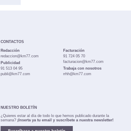
CONTACTOS
Redacción
Facturación
redaccion@km77.com
91 724 05 70
facturacion@km77.com
Publicidad
91 513 04 95
Trabaja con nosotros
publi@km77.com
rrhh@km77.com
NUESTRO BOLETÍN
¿Quieres estar al día de todo lo que hemos publicado durante la
semana?
¡Inserta ya tu email y suscríbete a nuestra newsletter!
Suscríbase a nuestro boletín