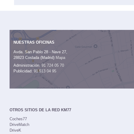
NUESTRAS OFICINAS
Avda. San Pablo 28 - Nave 27,
28823 Coslada (Madrid)
Mapa
Administración:
91 724 05 70
Publicidad:
91 513 04 95
OTROS SITIOS DE LA RED KM77
Coches77
DriveMatch
DriveK