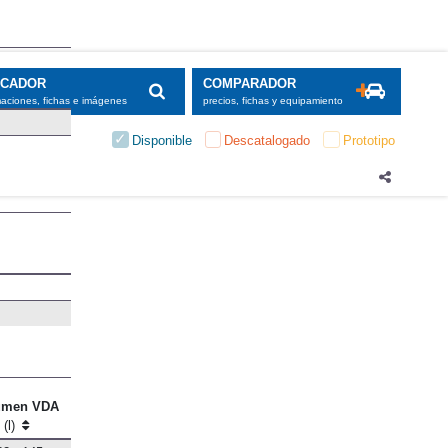
SCADOR
COMPARADOR
maciones, fichas e imágenes
precios, fichas y equipamiento
Disponible
Descatalogado
Prototipo
umen VDA
(l)