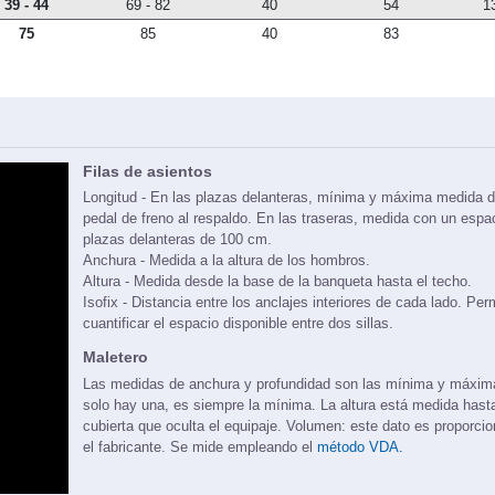
39 - 44
69 - 82
40
54
1
75
85
40
83
Filas de asientos
Longitud - En las plazas delanteras, mínima y máxima medida d
pedal de freno al respaldo. En las traseras, medida con un espa
plazas delanteras de 100 cm.
Anchura - Medida a la altura de los hombros.
Altura - Medida desde la base de la banqueta hasta el techo.
Isofix - Distancia entre los anclajes interiores de cada lado. Per
cuantificar el espacio disponible entre dos sillas.
Maletero
Las medidas de anchura y profundidad son las mínima y máxi
solo hay una, es siempre la mínima. La altura está medida hasta
cubierta que oculta el equipaje. Volumen: este dato es proporci
el fabricante. Se mide empleando el
método VDA.