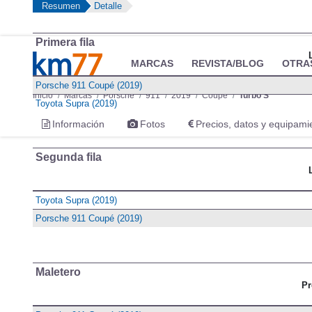
Resumen
Detalle
Primera fila
MARCAS
REVISTA/BLOG
OTRA
Porsche 911 Coupé (2019)
Inicio
Marcas
Porsche
911
2019
Coupé
Turbo S
Toyota Supra (2019)
Información
Fotos
Precios, datos y equipami
Segunda fila
Toyota Supra (2019)
Porsche 911 Coupé (2019)
Maletero
Pr