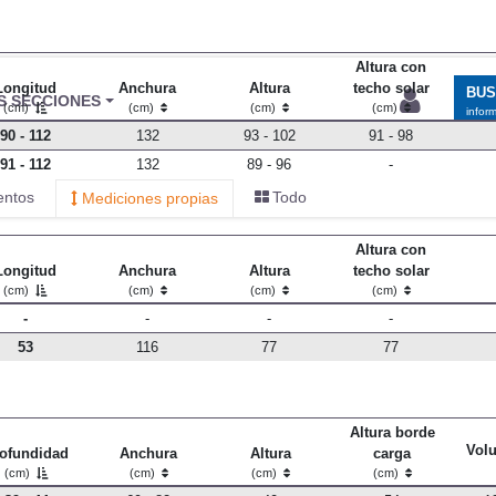
Altura con
Longitud
Anchura
Altura
techo solar
BU
S SECCIONES
(cm)
(cm)
(cm)
(cm)
infor
90 - 112
132
93 - 102
91 - 98
91 - 112
132
89 - 96
-
entos
Todo
Mediciones propias
Altura con
Longitud
Anchura
Altura
techo solar
(cm)
(cm)
(cm)
(cm)
-
-
-
-
53
116
77
77
Altura borde
Vol
ofundidad
Anchura
Altura
carga
(cm)
(cm)
(cm)
(cm)