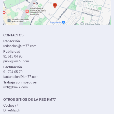
CONTACTOS
Redacción
redaccion@km77.com
Publicidad
91 513 04 95
publi@km77.com
Facturación
91 724 05 70
facturacion@km77.com
Trabaja con nosotros
rrhh@km77.com
OTROS SITIOS DE LA RED KM77
Coches77
DriveMatch