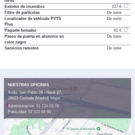
litros
Extintor de incendios
217 €
Filtro de partículas
De serie
Localizador de vehículo PVTS
De serie
Plus
Paquete fumador
61 €
Pasos de puerta en aluminio en
De serie
color negro
Servicios remotos
De serie
NUESTRAS OFICINAS
Avda. San Pablo 28 - Nave 27,
28823 Coslada (Madrid)
Mapa
Administración:
91 724 05 70
Publicidad:
91 513 04 95