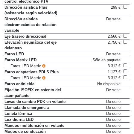
control electrónico PTV
Dirección asistida Plus
299 €
(asistencia según velocidad)
Dirección asistida
De serie
electromecánica de relación
variable
Eje trasero direccional
2.566 €
Elevación neumática del eje
2.756 €
delantero
Faros LED
De serie
Faros Matrix LED
Sólo en paquete
Faros LED Matrix
3.312 €
Faros adaptativos PDLS Plus
1.127 €
Faros LED Matrix
3.312 €
Faros antiniebla
No disponible
Fijación ISOFIX en asiento del
De serie
acompañante
Levas de cambio PDK en volante
De serie
Llamada de emergencia
De serie
Luneta térmica
De serie
Luz diurna LED
De serie
Mandos multifunción en volante
De serie
Modos de conducción
De serie