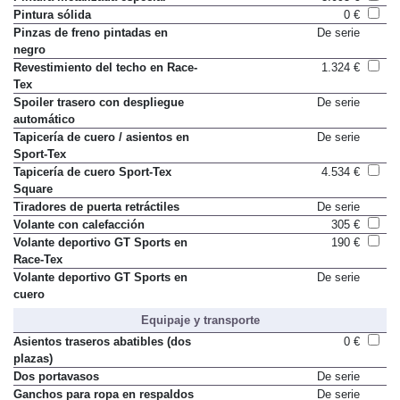
Pintura sólida
0 €
Pinzas de freno pintadas en
De serie
negro
Revestimiento del techo en Race-
1.324 €
Tex
Spoiler trasero con despliegue
De serie
automático
Tapicería de cuero / asientos en
De serie
Sport-Tex
Tapicería de cuero Sport-Tex
4.534 €
Square
Tiradores de puerta retráctiles
De serie
Volante con calefacción
305 €
Volante deportivo GT Sports en
190 €
Race-Tex
Volante deportivo GT Sports en
De serie
cuero
Equipaje y transporte
Asientos traseros abatibles (dos
0 €
plazas)
Dos portavasos
De serie
Ganchos para ropa en respaldos
De serie