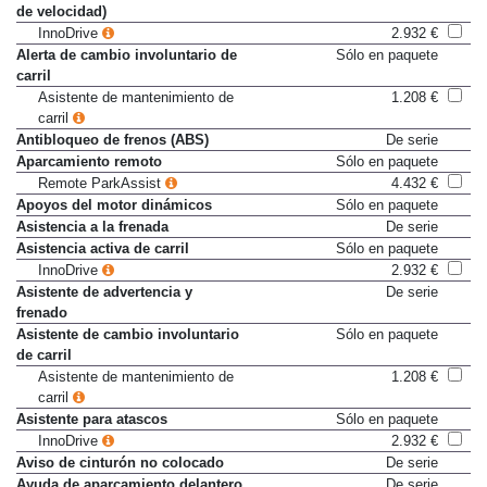
de velocidad)
InnoDrive
2.932 €
Alerta de cambio involuntario de
Sólo en paquete
carril
Asistente de mantenimiento de
1.208 €
carril
Antibloqueo de frenos (ABS)
De serie
Aparcamiento remoto
Sólo en paquete
Remote ParkAssist
4.432 €
Apoyos del motor dinámicos
Sólo en paquete
Asistencia a la frenada
De serie
Asistencia activa de carril
Sólo en paquete
InnoDrive
2.932 €
Asistente de advertencia y
De serie
frenado
Asistente de cambio involuntario
Sólo en paquete
de carril
Asistente de mantenimiento de
1.208 €
carril
Asistente para atascos
Sólo en paquete
InnoDrive
2.932 €
Aviso de cinturón no colocado
De serie
Ayuda de aparcamiento delantero
De serie