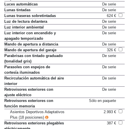
Luces automáticas
De serie
Lunas tintadas
De serie
Lunas traseras sobretintadas
624 €
Luz de lectura delantera
De serie
Luz interior ambiental
De serie
Luz interior con encendido y
De serie
apagado temporizado
Mando de apertura a distancia
De serie
Mando de apertura del garaje
326 €
Parabrisas con tintado graduado
De serie
(tonalidad gris)
Parasoles con espejos de
De serie
cortesía iluminados
Recirculación automática del aire
De serie
interior
Retrovisores exteriores con
De serie
ajuste eléctrico
Retrovisores exteriores con
Sólo en paquete
función memoria
Asientos Deportivos Adaptativos
2.993 €
Plus (18 posiciones)
Retrovisores exteriores plegables
387 €
eléctricamente