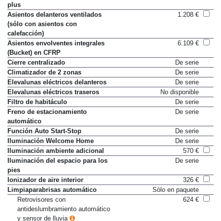
plus
Asientos delanteros ventilados
1.208 €
(sólo con asientos con
calefacción)
Asientos envolventes integrales
6.109 €
(Bucket) en CFRP
Cierre centralizado
De serie
Climatizador de 2 zonas
De serie
Elevalunas eléctricos delanteros
De serie
Elevalunas eléctricos traseros
No disponible
Filtro de habitáculo
De serie
Freno de estacionamiento
De serie
automático
Función Auto Start-Stop
De serie
Iluminación Welcome Home
De serie
Iluminación ambiente adicional
570 €
Iluminación del espacio para los
De serie
pies
Ionizador de aire interior
326 €
Limpiaparabrisas automático
Sólo en paquete
Retrovisores con
624 €
antideslumbramiento automático
y sensor de lluvia