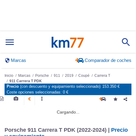
Marcas
Comparador de coches
Inicio
Marcas
Porsche
911
2019
Coupé
Carrera T
911 Carrera T PDK
Precio
(con descuento y equipamiento seleccionado)
153.350 €
Coste opciones seleccionadas:
0 €
Cargando...
Porsche 911 Carrera T PDK (2022-2024) |
Precio