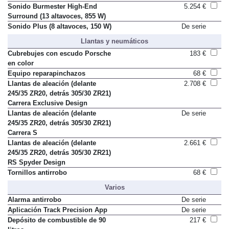
Sonido Burmester High-End
5.254 €
Surround (13 altavoces, 855 W)
Sonido Plus (8 altavoces, 150 W)
De serie
Llantas y neumáticos
Cubrebujes con escudo Porsche
183 €
en color
Equipo reparapinchazos
68 €
Llantas de aleación (delante
2.708 €
245/35 ZR20, detrás 305/30 ZR21)
Carrera Exclusive Design
Llantas de aleación (delante
De serie
245/35 ZR20, detrás 305/30 ZR21)
Carrera S
Llantas de aleación (delante
2.661 €
245/35 ZR20, detrás 305/30 ZR21)
RS Spyder Design
Tornillos antirrobo
68 €
Varios
Alarma antirrobo
De serie
Aplicación Track Precision App
De serie
Depósito de combustible de 90
217 €