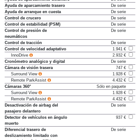
Ayuda de aparcamiento trasero
De serie
Ayuda de arranque en cuesta
De serie
Control de crucero
De serie
Control de estabilidad (PSM)
De serie
Control de presión de
De serie
neumáticos
Control de tracción
De serie
Control de velocidad adaptativo
1.941 €
InnoDrive
2.932 €
Cronómetro analógico y digital
De serie
Cámara de visión trasera
747 €
Surround View
1.928 €
Remote ParkAssist
4.432 €
Cámaras 360°
Sólo en paquete
Surround View
1.928 €
Remote ParkAssist
4.432 €
Desactivación de airbag del
De serie
pasajero delantero
Detector de vehículos en ángulo
937 €
muerto
Diferencial trasero de
De serie
deslizamiento limitado con