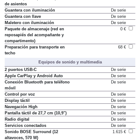
de asientos
Guantera con iluminación
De serie
Guantera con llave
De serie
Maletero con iluminación
De serie
Paquete de almacenaje (red en
0 €
reposapiés del acompañante y
compartimento)
Preparación para transporte en
68 €
techo
Equipos de sonido y multimedia
2 puertos USB-C
De serie
Apple CarPlay y Android Auto
De serie
Conexión Bluetooth para teléfono
De serie
móvil
Control por voz
De serie
Display táctil
De serie
Navegación High
De serie
Pantalla táctil de 27,7 cm (10,9")
De serie
Radio digital
De serie
Servicios conectados
De serie
Sonido BOSE Surround (12
1.615 €
altavoces, 570 W)