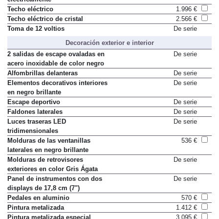
Techo eléctrico
1.996 €
Techo eléctrico de cristal
2.566 €
Toma de 12 voltios
De serie
Decoración exterior e interior
2 salidas de escape ovaladas en
De serie
acero inoxidable de color negro
Alfombrillas delanteras
De serie
Elementos decorativos interiores
De serie
en negro brillante
Escape deportivo
De serie
Faldones laterales
De serie
Luces traseras LED
De serie
tridimensionales
Molduras de las ventanillas
536 €
laterales en negro brillante
Molduras de retrovisores
De serie
exteriores en color Gris Ágata
Panel de instrumentos con dos
De serie
displays de 17,8 cm (7")
Pedales en aluminio
570 €
Pintura metalizada
1.412 €
Pintura metalizada especial
3.095 €