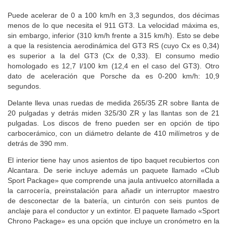
Puede acelerar de 0 a 100 km/h en 3,3 segundos, dos décimas
menos de lo que necesita el 911 GT3. La velocidad máxima es,
sin embargo, inferior (310 km/h frente a 315 km/h). Esto se debe
a que la resistencia aerodinámica del GT3 RS (cuyo Cx es 0,34)
es superior a la del GT3 (Cx de 0,33). El consumo medio
homologado es 12,7 l/100 km (12,4 en el caso del GT3). Otro
dato de aceleración que Porsche da es 0-200 km/h: 10,9
segundos.
Delante lleva unas ruedas de medida 265/35 ZR sobre llanta de
20 pulgadas y detrás miden 325/30 ZR y las llantas son de 21
pulgadas. Los discos de freno pueden ser en opción de tipo
carbocerámico, con un diámetro delante de 410 milímetros y de
detrás de 390 mm.
El interior tiene hay unos asientos de tipo baquet recubiertos con
Alcantara. De serie incluye además un paquete llamado «Club
Sport Package» que comprende una jaula antivuelco atornillada a
la carrocería, preinstalación para añadir un interruptor maestro
de desconectar de la batería, un cinturón con seis puntos de
anclaje para el conductor y un extintor. El paquete llamado «Sport
Chrono Package» es una opción que incluye un cronómetro en la