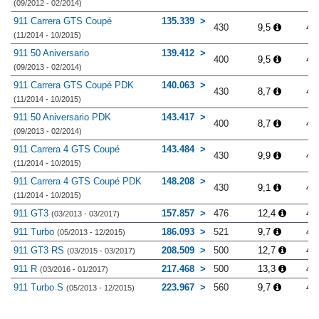
(09/2012 - 02/2014)
911 Carrera GTS Coupé
135.339
430
9,5
4.
(11/2014 - 10/2015)
911 50 Aniversario
139.412
400
9,5
4.
(09/2013 - 02/2014)
911 Carrera GTS Coupé PDK
140.063
430
8,7
4.
(11/2014 - 10/2015)
911 50 Aniversario PDK
143.417
400
8,7
4.
(09/2013 - 02/2014)
911 Carrera 4 GTS Coupé
143.484
430
9,9
4.
(11/2014 - 10/2015)
911 Carrera 4 GTS Coupé PDK
148.208
430
9,1
4.
(11/2014 - 10/2015)
911 GT3
157.857
476
12,4
4.
(03/2013 - 03/2017)
911 Turbo
186.093
521
9,7
4.
(05/2013 - 12/2015)
911 GT3 RS
208.509
500
12,7
4.
(03/2015 - 03/2017)
911 R
217.468
500
13,3
4.
(03/2016 - 01/2017)
911 Turbo S
223.967
560
9,7
4.
(05/2013 - 12/2015)