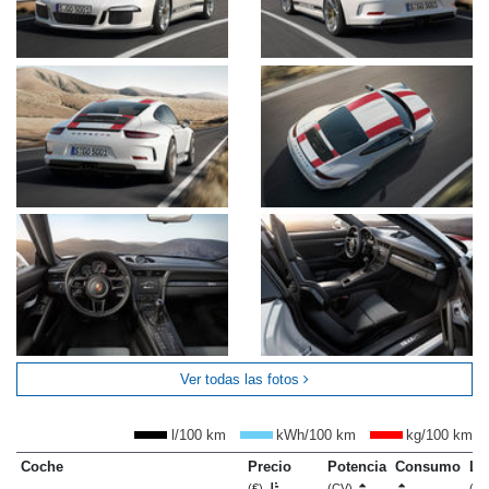
Ver todas las fotos
l/100 km
kWh/100 km
kg/100 km
Coche
Precio
Potencia
Consumo
Lo
(€)
(CV)
(m