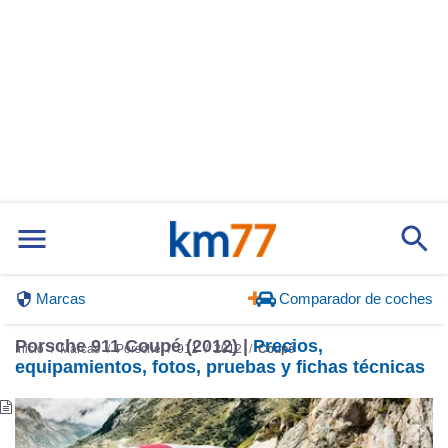
Marcas
Comparador de coches
Porsche 911 Coupé (2012) |
Precios,
Inicio
Marcas
Porsche
911
2012
Coupé
equipamientos, fotos, pruebas y fichas técnicas