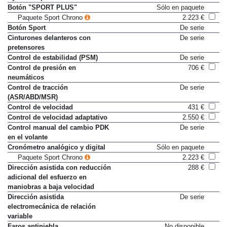
Botón "SPORT PLUS"
Sólo en paquete
Paquete Sport Chrono
2.223 €
Botón Sport
De serie
Cinturones delanteros con
De serie
pretensores
Control de estabilidad (PSM)
De serie
Control de presión en
706 €
neumáticos
Control de tracción
De serie
(ASR/ABD/MSR)
Control de velocidad
431 €
Control de velocidad adaptativo
2.550 €
Control manual del cambio PDK
De serie
en el volante
Cronómetro analógico y digital
Sólo en paquete
Paquete Sport Chrono
2.223 €
Dirección asistida con reducción
288 €
adicional del esfuerzo en
maniobras a baja velocidad
Dirección asistida
De serie
electromecánica de relación
variable
Faros antiniebla
No disponible