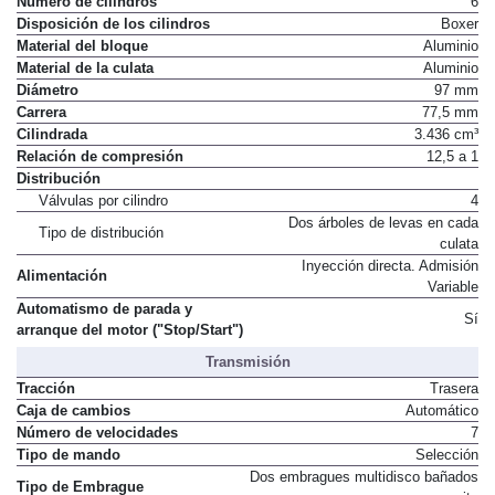
Número de cilindros
6
Disposición de los cilindros
Boxer
Material del bloque
Aluminio
Material de la culata
Aluminio
Diámetro
97 mm
Carrera
77,5 mm
Cilindrada
3.436 cm³
Relación de compresión
12,5 a 1
Distribución
Válvulas por cilindro
4
Dos árboles de levas en cada
Tipo de distribución
culata
Inyección directa. Admisión
Alimentación
Variable
Automatismo de parada y
Sí
arranque del motor ("Stop/Start")
Transmisión
Tracción
Trasera
Caja de cambios
Automático
Número de velocidades
7
Tipo de mando
Selección
Dos embragues multidisco bañados
Tipo de Embrague