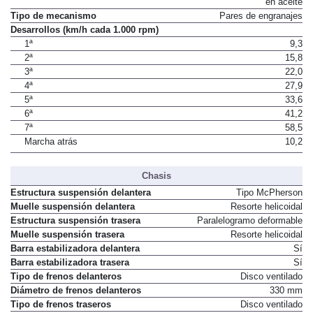
en aceite
Tipo de mecanismo
Pares de engranajes
Desarrollos (km/h cada 1.000 rpm)
1ª
9,3
2ª
15,8
3ª
22,0
4ª
27,9
5ª
33,6
6ª
41,2
7ª
58,5
Marcha atrás
10,2
Chasis
Estructura suspensión delantera
Tipo McPherson
Muelle suspensión delantera
Resorte helicoidal
Estructura suspensión trasera
Paralelogramo deformable
Muelle suspensión trasera
Resorte helicoidal
Barra estabilizadora delantera
Sí
Barra estabilizadora trasera
Sí
Tipo de frenos delanteros
Disco ventilado
Diámetro de frenos delanteros
330 mm
Tipo de frenos traseros
Disco ventilado