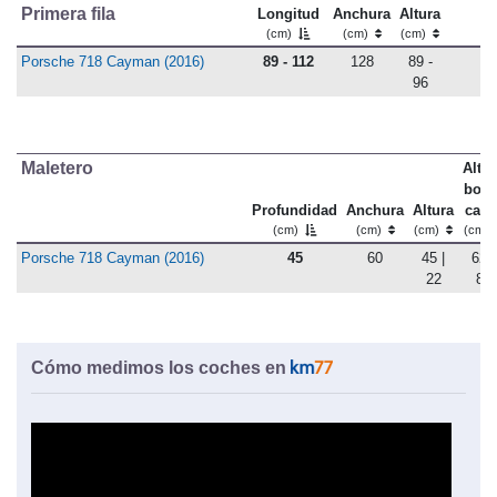
Primera fila
Longitud
Anchura
Altura
(cm)
(cm)
(cm)
Porsche 718 Cayman (2016)
89 - 112
128
89 -
96
Maletero
Altu
bord
Profundidad
Anchura
Altura
carg
(cm)
(cm)
(cm)
(cm)
Porsche 718 Cayman (2016)
45
60
45 |
62 |
22
83
Cómo medimos los coches en