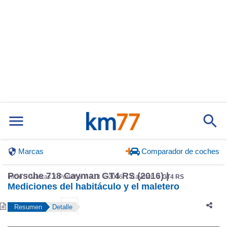
Marcas
Comparador de coches
Porsche 718 Cayman GT4 RS (2016) |
Inicio
Marcas
Porsche
718
2016
Cayman
GT4 RS
Mediciones del habitáculo y el maletero
Resumen
Detalle