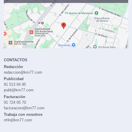
CONTACTOS
Redacción
redaccion@km77.com
Publicidad
91 513 04 95
publi@km77.com
Facturación
91 724 05 70
facturacion@km77.com
Trabaja con nosotros
rrhh@km77.com