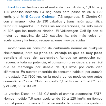
El
Ford Focus
berlina con el motor de tres cilindros, 1,0 litros y
125 caballos necesitó 7,4 segundos para pasar de 80 a 120
km/h, y el
MINI Cooper Clubman
, 7,3 segundos. El Citroën C4
con el mismo motor de 130 caballos y transmisión automática
tardó 8,2 segundos. En todas las recuperaciones, ha sido mejor
el 308 que los modelos citados. El Volkswagen Golf 5p con el
motor de gasolina de 110 caballos ha sido más veloz en
aceleración y ha tenido recuperaciones muy parecidas.
El motor tiene un consumo de carburante normal en cualquier
circunstancia, pero
su principal ventaja es que es muy poco
sensible al uso del acelerador
. Aunque se aproveche con
frecuencia toda su potencia, el consumo no se dispara y es fácil
que se mantenga por debajo de 9,0 litros por cada cien
kilómetros. En nuestro recorrido de consumo habitual por autovía
ha gastado 7,2 l/100 km, en la media de los modelos que antes
comenté: el Cooper Clubman gastó 7,1, el Focus, 7,3, el C4, 7,8
y el Golf, 5,9 l/100 km.
La versión Diesel de 131 CV tenía el cambio automático EAT8.
Hemos medido 7,6 para acelerar de 80 a 120 km/h, un tiempo
normal para su potencia. En el recorrido de consumo ha gastado