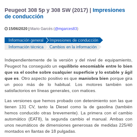
Peugeot 308 5p y 308 SW (2017) |
Impresiones
de conducción
15/06/2020 |
Mario Garcés (
@mgarces83
)
Información general
Impresiones de conducción
Información técnica
Cambios en la información
Independientemente de la versión y del nivel de equipamiento,
Peugeot ha conseguido un e
quilibrio encomiable entre lo bien
que va el coche sobre cualquier superficie y lo estable y ágil
que es
. Otro aspecto positivo es que
maniobra bien
porque gira
un poco más de lo habitual. Los motores también son
satisfactorios en líneas generales, con matices.
Las versiones que hemos probado con detenimiento son las que
tienen 131 CV, tanto la Diesel como la de gasolina (también
hemos conducido otras brevemente). La primera con el cambio
automático (EAT8), la segunda cambio el manual. Ambas con
unos neumáticos de dimensiones generosas de medidas 225/40
montados en llantas de 18 pulgadas.