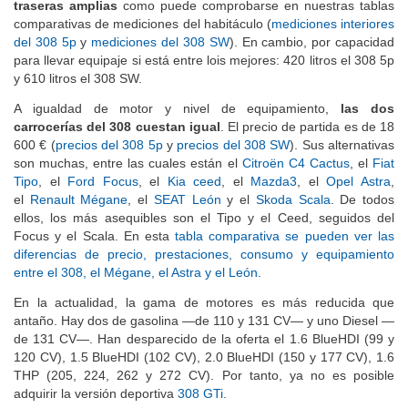
traseras amplias
como puede comprobarse en nuestras tablas
comparativas de mediciones del habitáculo (
mediciones interiores
del 308 5p
y
mediciones del 308 SW
). En cambio, por capacidad
para llevar equipaje si está entre lois mejores: 420 litros el 308 5p
y 610 litros el 308 SW.
A igualdad de motor y nivel de equipamiento,
las dos
carrocerías del 308 cuestan igual
. El precio de partida es de 18
600 € (
precios del 308 5p
y
precios del 308 SW
). Sus alternativas
son muchas, entre las cuales están el
Citroën C4 Cactus
, el
Fiat
Tipo
, el
Ford Focus
, el
Kia ceed
, el
Mazda3
, el
Opel Astra
,
el
Renault Mégane
, el
SEAT León
y el
Skoda Scala
. De todos
ellos, los más asequibles son el Tipo y el Ceed, seguidos del
Focus y el Scala. En esta
tabla comparativa se pueden ver las
diferencias de precio, prestaciones, consumo y equipamiento
entre el 308, el Mégane, el Astra y el León
.
En la actualidad, la gama de motores es más reducida que
antaño. Hay dos de gasolina —de 110 y 131 CV— y uno Diesel —
de 131 CV—. Han desparecido de la oferta el 1.6 BlueHDI (99 y
120 CV), 1.5 BlueHDI (102 CV), 2.0 BlueHDI (150 y 177 CV), 1.6
THP (205, 224, 262 y 272 CV). Por tanto, ya no es posible
adquirir la versión deportiva
308 GTi
.