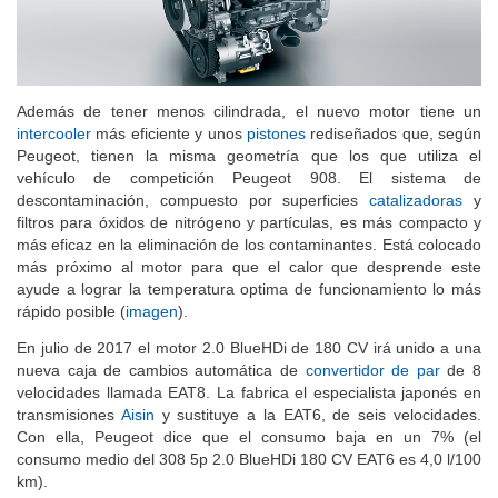
Además de tener menos cilindrada, el nuevo motor tiene un
intercooler
más eficiente y unos
pistones
rediseñados que, según
Peugeot, tienen la misma geometría que los que utiliza el
vehículo de competición Peugeot 908. El sistema de
descontaminación, compuesto por superficies
catalizadoras
y
filtros para óxidos de nitrógeno y partículas, es más compacto y
más eficaz en la eliminación de los contaminantes. Está colocado
más próximo al motor para que el calor que desprende este
ayude a lograr la temperatura optima de funcionamiento lo más
rápido posible (
imagen
).
En julio de 2017 el motor 2.0 BlueHDi de 180 CV irá unido a una
nueva caja de cambios automática de
convertidor de par
de 8
velocidades llamada EAT8. La fabrica el especialista japonés en
transmisiones
Aisin
y sustituye a la EAT6, de seis velocidades.
Con ella, Peugeot dice que el consumo baja en un 7% (el
consumo medio del 308 5p 2.0 BlueHDi 180 CV EAT6 es 4,0 l/100
km).