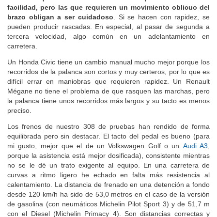
facilidad, pero las que requieren un movimiento oblicuo del
brazo obligan a ser cuidadoso
. Si se hacen con rapidez, se
pueden producir rascadas. En especial, al pasar de segunda a
tercera velocidad, algo común en un adelantamiento en
carretera.
Un Honda Civic tiene un cambio manual mucho mejor porque los
recorridos de la palanca son cortos y muy certeros, por lo que es
difícil errar en maniobras que requieren rapidez. Un Renault
Mégane no tiene el problema de que rasquen las marchas, pero
la palanca tiene unos recorridos más largos y su tacto es menos
preciso.
Los frenos de nuestro 308 de pruebas han rendido de forma
equilibrada pero sin destacar. El tacto del pedal es bueno (para
mi gusto, mejor que el de un Volkswagen Golf o un
Audi A3
,
porque la asistencia está mejor dosificada), consistente mientras
no se le dé un trato exigente al equipo. En una carretera de
curvas a ritmo ligero he echado en falta más resistencia al
calentamiento. La distancia de frenado en una detención a fondo
desde 120 km/h ha sido de 53,0 metros en el caso de la versión
de gasolina (con neumáticos Michelin Pilot Sport 3) y de 51,7 m
con el Diesel (Michelin Primacy 4). Son distancias correctas y