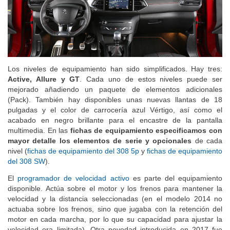
Los niveles de equipamiento han sido simplificados. Hay tres:
Active, Allure y GT
. Cada uno de estos niveles puede ser
mejorado añadiendo un paquete de elementos adicionales
(Pack). También hay disponibles unas nuevas llantas de 18
pulgadas y el color de carrocería azul Vértigo, así como el
acabado en negro brillante para el encastre de la pantalla
multimedia. En las
fichas de equipamiento especificamos con
mayor detalle los elementos de serie y opcionales
de cada
nivel (
fichas de equipamiento del 308 5p
y
fichas de equipamiento
del 308 SW
).
El
programador de velocidad activo
es parte del equipamiento
disponible. Actúa sobre el motor y los frenos para mantener la
velocidad y la distancia seleccionadas (en el modelo 2014 no
actuaba sobre los frenos, sino que jugaba con la retención del
motor en cada marcha, por lo que su capacidad para ajustar la
velocidad era limitada). Otra novedad introducida en 2017 fue