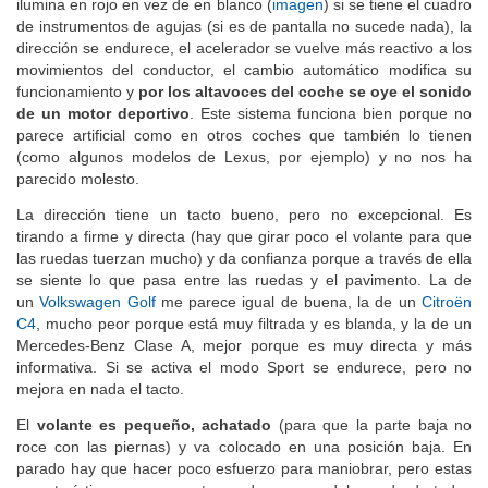
ilumina en rojo en vez de en blanco (
imagen
) si se tiene el cuadro
de instrumentos de agujas (si es de pantalla no sucede nada), la
dirección se endurece, el acelerador se vuelve más reactivo a los
movimientos del conductor, el cambio automático modifica su
funcionamiento y
por los altavoces del coche se oye el sonido
de un motor deportivo
. Este sistema funciona bien porque no
parece artificial como en otros coches que también lo tienen
(como algunos modelos de Lexus, por ejemplo) y no nos ha
parecido molesto.
La dirección tiene un tacto bueno, pero no excepcional. Es
tirando a firme y directa (hay que girar poco el volante para que
las ruedas tuerzan mucho) y da confianza porque a través de ella
se siente lo que pasa entre las ruedas y el pavimento. La de
un
Volkswagen Golf
me parece igual de buena, la de un
Citroën
C4
, mucho peor porque está muy filtrada y es blanda, y la de un
Mercedes-Benz Clase A, mejor porque es muy directa y más
informativa. Si se activa el modo Sport se endurece, pero no
mejora en nada el tacto.
El
volante es pequeño, achatado
(para que la parte baja no
roce con las piernas) y va colocado en una posición baja. En
parado hay que hacer poco esfuerzo para maniobrar, pero estas