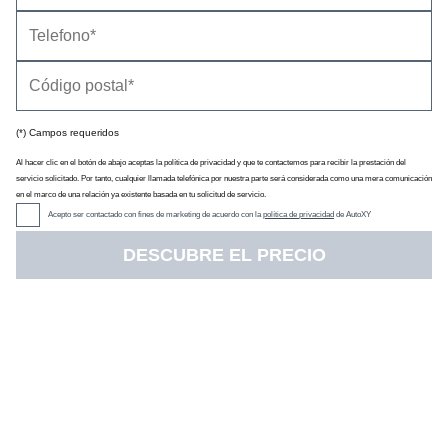
(*) Campos requeridos
Al hacer clic en el botón de abajo aceptas la política de privacidad y que te contactemos para recibir la prestación del
servicio solicitado. Por tanto, cualquier llamada telefónica por nuestra parte será considerada como una mera comunicación
en el marco de una relación ya existente basada en tu solicitud de servicio.
Acepto ser contactado con fines de marketing de acuerdo con la
política de privacidad
de AutoXY
DESCUBRE EL PRECIO