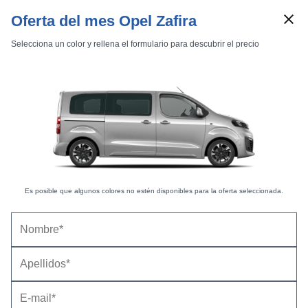
Oferta del mes Opel Zafira
Selecciona un color y rellena el formulario para descubrir el precio
Marcas
Comparador de coches
Inicio
Marcas
Opel
Zafira Life
2019
L
Opel Zafira Life L (2019) |
Fotos Exteriores
Es posible que algunos colores no estén disponibles para la oferta seleccionada.
Exteriores
Interiores
Gama Zafira Life -
8 fotos