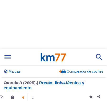
Marcas
Comparador de coches
Omoda 9 (2025) |
Precio, ficha técnica y
Inicio
Marcas
Omoda
9
2025
Estándar
equipamiento