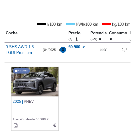
l/100 km
kWh/100 km
kg/100 km
Coche
Precio
Potencia
Consumo
Lo
(€)
(CV)
(m
9 SHS AWD 1.5
50.900
537
1,7
(04/2025 - )
TGDI Premium
A la venta
2025 |
PHEV
1 versión desde 50.900 €