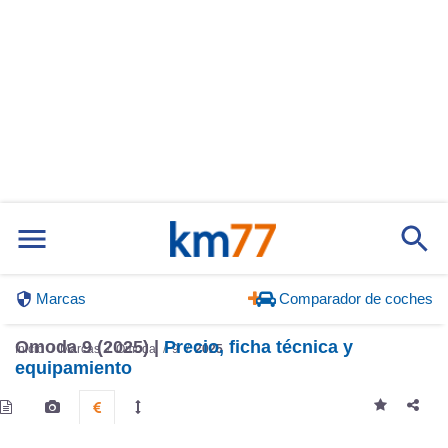
Marcas
Comparador de coches
Omoda 9 (2025) |
Precio, ficha técnica y
Inicio
Marcas
Omoda
9
2025
equipamiento