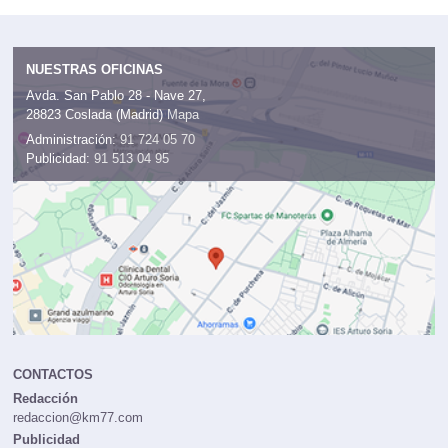
NUESTRAS OFICINAS
Avda. San Pablo 28 - Nave 27,
28823 Coslada (Madrid)
Mapa
Administración:
91 724 05 70
Publicidad:
91 513 04 95
CONTACTOS
Redacción
redaccion@km77.com
Publicidad