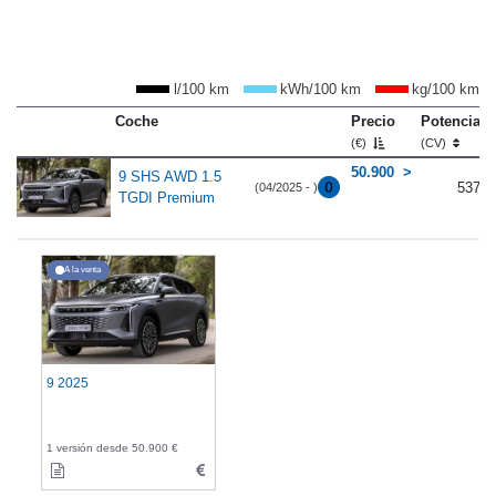
l/100 km
kWh/100 km
kg/100 km
Coche
Precio
Potencia
(€)
(CV)
50.900
9 SHS AWD 1.5
537
(04/2025 - )
TGDI Premium
A la venta
9 2025
1 versión desde 50.900 €