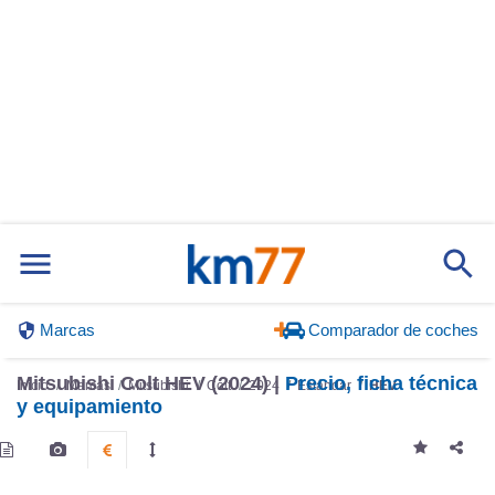
Marcas
Comparador de coches
Mitsubishi Colt HEV (2024) |
Precio, ficha técnica
Inicio
Marcas
Mitsubishi
Colt
2024
Estándar
HEV
y equipamiento