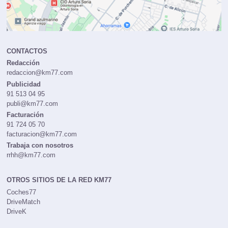
CONTACTOS
Redacción
redaccion@km77.com
Publicidad
91 513 04 95
publi@km77.com
Facturación
91 724 05 70
facturacion@km77.com
Trabaja con nosotros
rrhh@km77.com
OTROS SITIOS DE LA RED KM77
Coches77
DriveMatch
DriveK