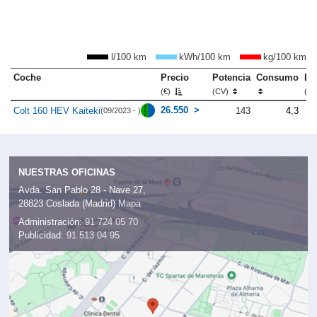
l/100 km
kWh/100 km
kg/100 km
Coche
Precio
Potencia
Consumo
Lo
(€)
(CV)
(m
26.550
Colt 160 HEV Kaiteki
143
4,3
(09/2023 - )
NUESTRAS OFICINAS
Avda. San Pablo 28 - Nave 27,
28823 Coslada (Madrid)
Mapa
Administración:
91 724 05 70
Publicidad:
91 513 04 95