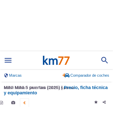
Marcas
Comparador de coches
MINI MINI 5 puertas (2025) |
Precio, ficha técnica
Inicio
Marcas
MINI
MINI
2025
5 puertas
y equipamiento