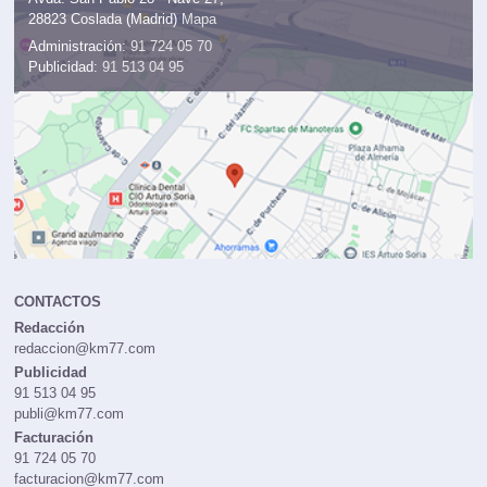
28823 Coslada (Madrid)
Mapa
Administración:
91 724 05 70
Publicidad:
91 513 04 95
CONTACTOS
Redacción
redaccion@km77.com
Publicidad
91 513 04 95
publi@km77.com
Facturación
91 724 05 70
facturacion@km77.com