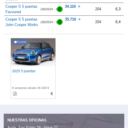
Cooper S 5 puertas
34.110
204
6,3
(06/2024 - )
Favoured
Cooper S 5 puertas
35.710
204
6,4
(06/2024 - )
John Cooper Works
A la venta
2025 5 puertas
9 versiones desde 29.330 €
NUESTRAS OFICINAS
Avda. San Pablo 28 - Nave 27,