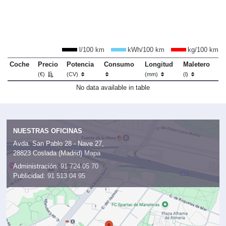
l/100 km
kWh/100 km
kg/100 km
Coche
Precio
Potencia
Consumo
Longitud
Maletero
(€)
(CV)
(mm)
(l)
No data available in table
NUESTRAS OFICINAS
Avda. San Pablo 28 - Nave 27,
28823 Coslada (Madrid)
Mapa
Administración:
91 724 05 70
Publicidad:
91 513 04 95