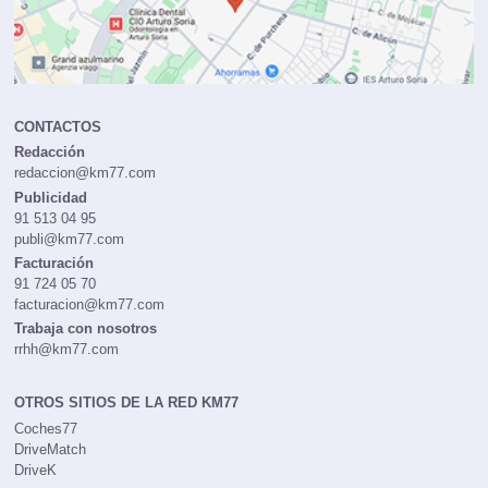
CONTACTOS
Redacción
redaccion@km77.com
Publicidad
91 513 04 95
publi@km77.com
Facturación
91 724 05 70
facturacion@km77.com
Trabaja con nosotros
rrhh@km77.com
OTROS SITIOS DE LA RED KM77
Coches77
DriveMatch
DriveK