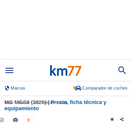
Marcas
Comparador de coches
MG MGS9 (2026) |
Precio, ficha técnica y
Inicio
Marcas
MG
MGS9
2026
equipamiento