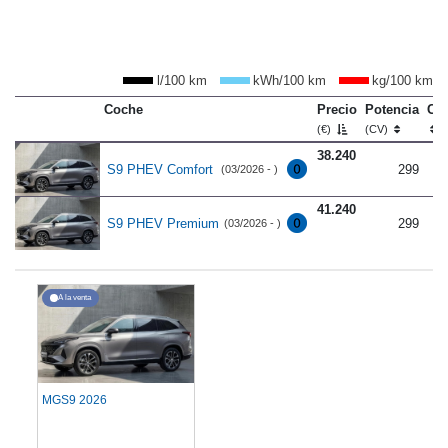
l/100 km
kWh/100 km
kg/100 km
Coche
Precio
Potencia
Co
(€)
(CV)
38.240
S9 PHEV Comfort
299
(03/2026 - )
41.240
S9 PHEV Premium
299
(03/2026 - )
A la venta
MGS9 2026