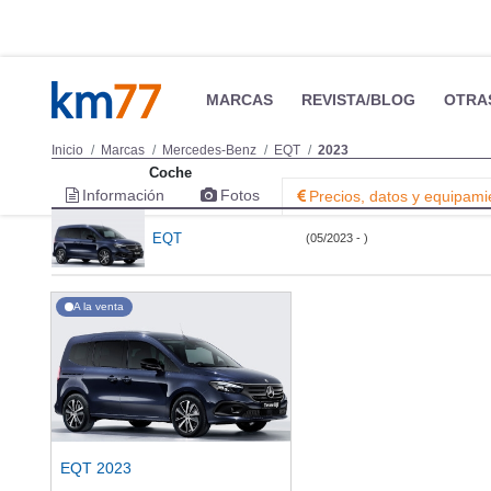
MARCAS
REVISTA/BLOG
OTRA
Inicio
Marcas
Mercedes-Benz
EQT
2023
Coche
Información
Fotos
Precios, datos y equipami
EQT
(05/2023 - )
A la venta
EQT 2023