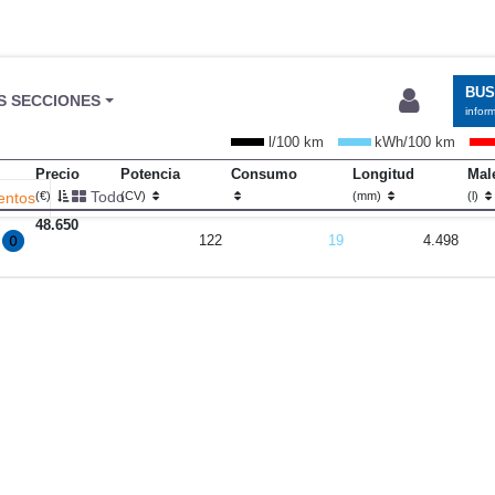
BU
S SECCIONES
infor
l/100 km
kWh/100 km
Precio
Potencia
Consumo
Longitud
Mal
Todo
entos
(€)
(CV)
(mm)
(l)
48.650
122
19
4.498