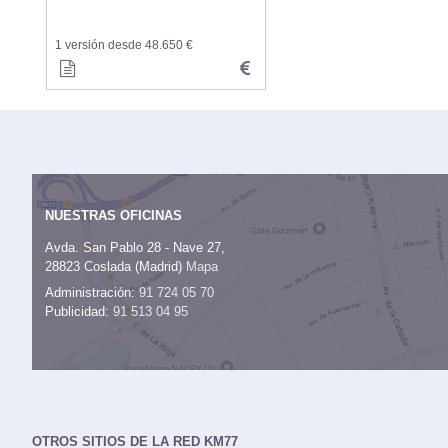
1 versión desde 48.650 €
NUESTRAS OFICINAS
Avda. San Pablo 28 - Nave 27,
28823 Coslada (Madrid)
Mapa
Administración:
91 724 05 70
Publicidad:
91 513 04 95
OTROS SITIOS DE LA RED KM77