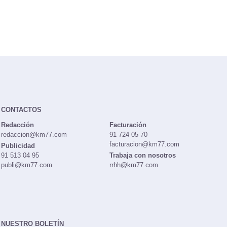
CONTACTOS
Redacción
Facturación
redaccion@km77.com
91 724 05 70
facturacion@km77.com
Publicidad
91 513 04 95
Trabaja con nosotros
publi@km77.com
rrhh@km77.com
NUESTRO BOLETÍN