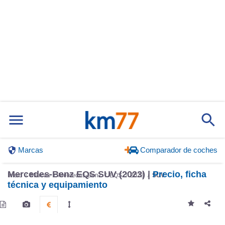
Marcas
Comparador de coches
Mercedes-Benz EQS SUV (2023) |
Precio, ficha
Inicio
Marcas
Mercedes-Benz
EQS
2023
SUV
técnica y equipamiento