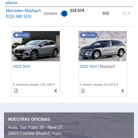
plazas
Mercedes-Maybach
214.574
658
21,9
(02/2024 - )
EQS 680 SUV
A la venta
A la venta
2023 SUV
2023 SUV |
Maybach
6 versiones desde 140.186 €
1 versión desde 214.574 €
NUESTRAS OFICINAS
Avda. San Pablo 28 - Nave 27,
28823 Coslada (Madrid)
Mapa