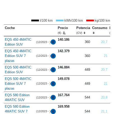
l/100 km
kWh/100 km
kg/100 km
Coche
Precio
Potencia
Consumo
Lo
(€)
(CV)
(m
EQS 450 4MATIC
140.186
360
20,7
(12/2023 - )
Edition SUV
EQS 450 4MATIC
142.379
Edition SUV 7
360
21
(12/2023 - )
plazas
EQS 500 4MATIC
146.884
449
20,7
(12/2023 - )
Edition SUV
EQS 500 4MATIC
149.078
Edition SUV 7
449
21
(12/2023 - )
plazas
EQS 580 Edition
167.764
544
20,8
(12/2023 - )
4MATIC SUV
EQS 580 Edition
169.958
4MATIC SUV 7
544
21,1
(12/2023 - )