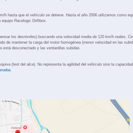
ara que el motor esté funcionando a plena carga.
m/h hasta que el vehículo se detiene. Hasta el año 2006 utilizamos como eq
 equipo Racelogic Driftbox.
ensar los desniveles) buscando una velocidad media de 120 km/h reales. Ci
ando de mantener la carga del motor homogénea (menor velocidad en las subi
 está desconectado y las ventanillas subidas.
iva (test del alce). No representa la agilidad del vehículo sino la capacidad
prueba.