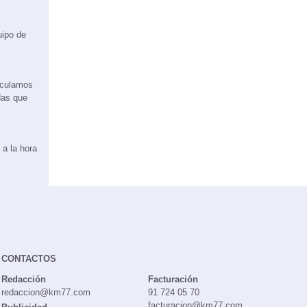
uipo de
rculamos
das que
 a la hora
CONTACTOS
Redacción
Facturación
redaccion@km77.com
91 724 05 70