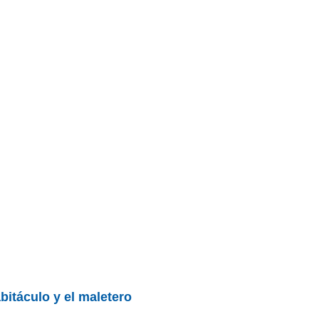
BU
S SECCIONES
infor
entos
Todo
Mediciones propias
bitáculo y el maletero