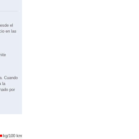
esde el
cio en las
mite
ma. Cuando
 la
onado por