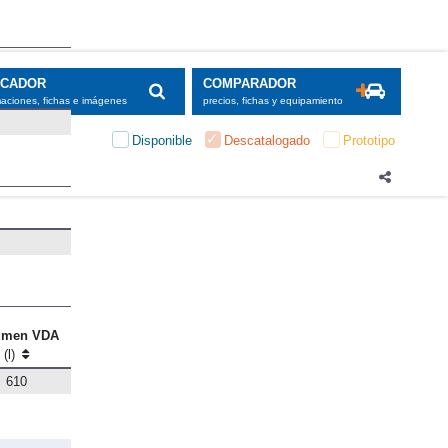
umen VDA
(l)
610