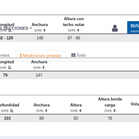
Altura con
ongitud
Anchura
techo solar
(cm)
(cm)
(cm)
92 - 120
148
87 - 96
ongitud
Anchura
(cm)
(cm)
79
147
Altura borde
Vol
ofundidad
Anchura
Altura
carga
(cm)
(cm)
(cm)
(cm)
103
89
50
78