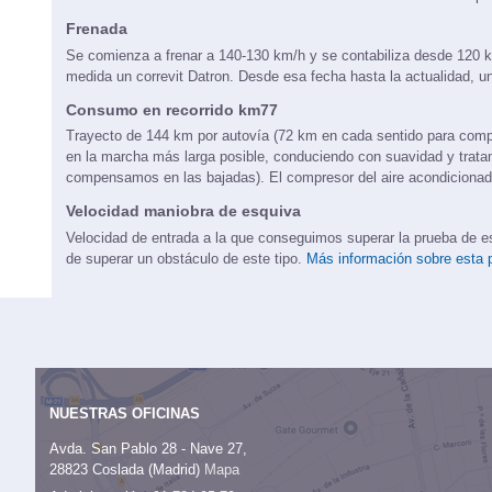
Se comienza a acelerar con anterioridad a la velocidad de inicio p
Frenada
Se comienza a frenar a 140-130 km/h y se contabiliza desde 120 k
medida un correvit Datron. Desde esa fecha hasta la actualidad, un
Consumo en recorrido km77
Trayecto de 144 km por autovía (72 km en cada sentido para comp
en la marcha más larga posible, conduciendo con suavidad y trat
compensamos en las bajadas). El compresor del aire acondicionado
Velocidad maniobra de esquiva
Velocidad de entrada a la que conseguimos superar la prueba de esqu
de superar un obstáculo de este tipo.
Más información sobre esta 
NUESTRAS OFICINAS
Avda. San Pablo 28 - Nave 27,
28823 Coslada (Madrid)
Mapa