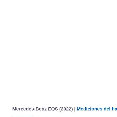
MARCAS
REVISTA/BLOG
OTRA
Inicio
Marcas
Mercedes-Benz
EQS
2022
Estándar
Información
Fotos
Precios, datos y equipami
Mercedes-Benz EQS (2022) |
Mediciones del ha