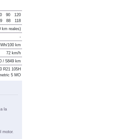
0
90
120
49
88
118
0 km reales)
-
kWh/100 km
72 km/h
0 / 5849 km
40 R21 105H
metric 5 MO
a la
l motor.