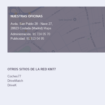
NUESTRAS OFICINAS
Avda. San Pablo 28 - Nave 27,
28823 Coslada (Madrid)
Mapa
Administración:
91 724 05 70
Publicidad:
91 513 04 95
OTROS SITIOS DE LA RED KM77
Coches77
DriveMatch
DriveK