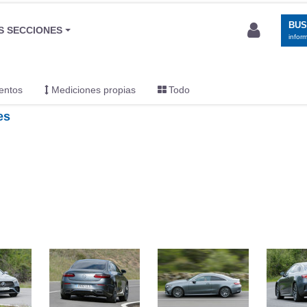
BU
S SECCIONES
infor
entos
Mediciones propias
Todo
es