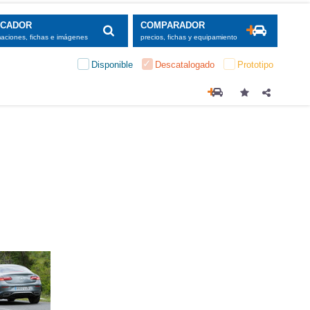
SCADOR
COMPARADOR
maciones, fichas e imágenes
precios, fichas y equipamiento
Disponible
Descatalogado
Prototipo