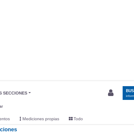
BU
S SECCIONES
infor
ar
entos
Mediciones propias
Todo
aciones