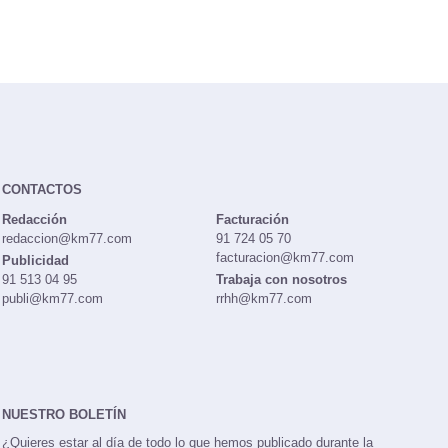
CONTACTOS
Redacción
Facturación
redaccion@km77.com
91 724 05 70
facturacion@km77.com
Publicidad
91 513 04 95
Trabaja con nosotros
publi@km77.com
rrhh@km77.com
NUESTRO BOLETÍN
¿Quieres estar al día de todo lo que hemos publicado durante la