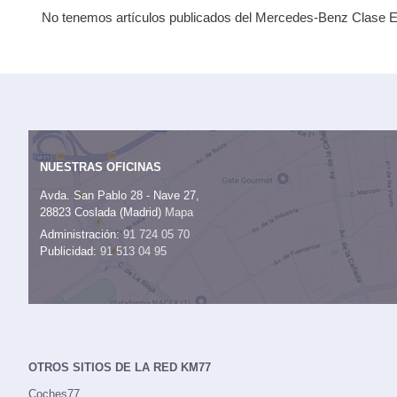
No tenemos artículos publicados del Mercedes-Benz Clase E 
NUESTRAS OFICINAS
Avda. San Pablo 28 - Nave 27,
28823 Coslada (Madrid)
Mapa
Administración:
91 724 05 70
Publicidad:
91 513 04 95
OTROS SITIOS DE LA RED KM77
Coches77