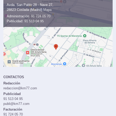
Avda. San Pablo 28 - Nave 27,
28823 Coslada (Madrid)
Mapa
Administración:
91 724 05 70
Publicidad:
91 513 04 95
CONTACTOS
Redacción
redaccion@km77.com
Publicidad
91 513 04 95
publi@km77.com
Facturación
91 724 05 70