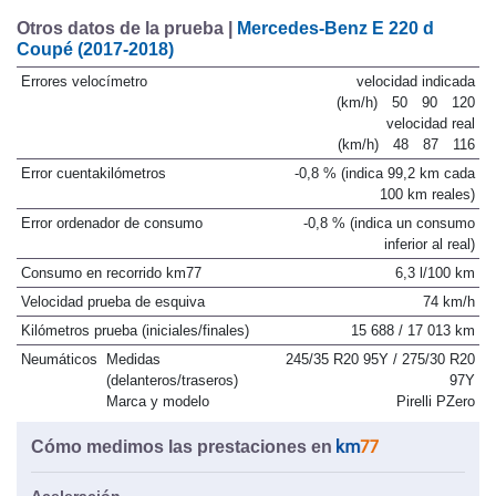
Otros datos de la prueba |
Mercedes-Benz E 220 d
Coupé (2017-2018)
Errores velocímetro
velocidad indicada
(km/h)
50
90
120
velocidad real
(km/h)
48
87
116
Error cuentakilómetros
-0,8 % (indica 99,2 km cada
100 km reales)
Error ordenador de consumo
-0,8 % (indica un consumo
inferior al real)
Consumo en recorrido km77
6,3 l/100 km
Velocidad prueba de esquiva
74 km/h
Kilómetros prueba (iniciales/finales)
15 688 / 17 013 km
Neumáticos
Medidas
245/35 R20 95Y / 275/30 R20
(delanteros/traseros)
97Y
Marca y modelo
Pirelli PZero
Cómo medimos las prestaciones en