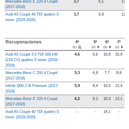
Mercedes-Benz E 220 d Coupé
3,7
6,1
13,6
(2017-2018)
Audi A5 Coupé 40 TDI quattro S
3,7
5,9
12,9
tronic (2019-2020)
Recuperaciones
4ª
5ª
6ª
7ª
(s)
(s)
(s)
(s)
Audi A5 Coupé 3.0 TDI 160 kW
4,6
6,6
10,8
15,8
(218 CV) quattro S tronic (2016-
2018)
Mercedes-Benz C 250 d Coupé
5,3
6,9
7,7
8,8
(2017-2018)
Infiniti Q60 2.0t Premium (2017-
5,9
8,4
10,5
12,4
2018)
Mercedes-Benz E 220 d Coupé
6,2
8,2
10,3
13,1
(2017-2018)
Audi A5 Coupé 40 TDI quattro S
-
-
14,1
-
tronic (2019-2020)