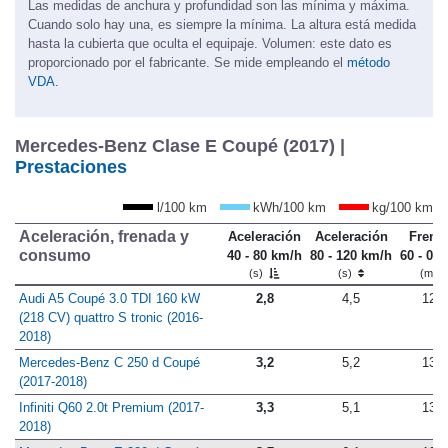
Las medidas de anchura y profundidad son las mínima y máxima.
Cuando solo hay una, es siempre la mínima. La altura está medida
hasta la cubierta que oculta el equipaje. Volumen: este dato es
proporcionado por el fabricante. Se mide empleando el
método
VDA.
Mercedes-Benz Clase E Coupé (2017) |
Prestaciones
l/100 km
kWh/100 km
kg/100 km
Aceleración, frenada y
Aceleración
Aceleración
Frena
consumo
40 - 80 km/h
80 - 120 km/h
60 - 0 
(s)
(s)
(m)
Audi A5 Coupé 3.0 TDI 160 kW
2,8
4,5
12,5
(218 CV) quattro S tronic (2016-
2018)
Mercedes-Benz C 250 d Coupé
3,2
5,2
13,3
(2017-2018)
Infiniti Q60 2.0t Premium (2017-
3,3
5,1
13,4
2018)