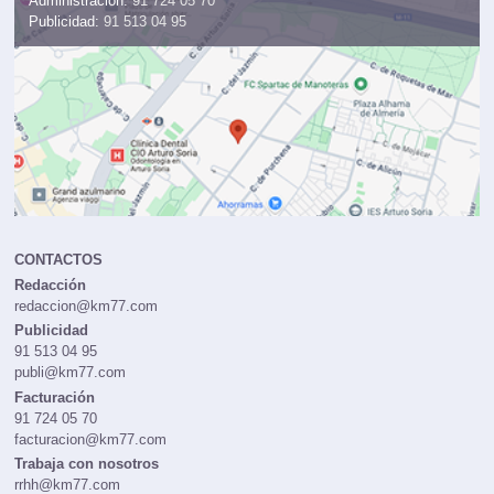
Administración:
91 724 05 70
Publicidad:
91 513 04 95
CONTACTOS
Redacción
redaccion@km77.com
Publicidad
91 513 04 95
publi@km77.com
Facturación
91 724 05 70
facturacion@km77.com
Trabaja con nosotros
rrhh@km77.com