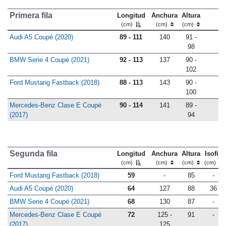
Primera fila
Longitud
Anchura
Altura
(cm)
(cm)
(cm)
Audi A5 Coupé (2020)
89 - 111
140
91 -
98
BMW Serie 4 Coupé (2021)
92 - 113
137
90 -
102
Ford Mustang Fastback (2018)
88 - 113
143
90 -
100
Mercedes-Benz Clase E Coupé
90 - 114
141
89 -
(2017)
94
Segunda fila
Longitud
Anchura
Altura
Isofix
(cm)
(cm)
(cm)
(cm)
Ford Mustang Fastback (2018)
59
-
85
-
Audi A5 Coupé (2020)
64
127
88
36
BMW Serie 4 Coupé (2021)
68
130
87
-
Mercedes-Benz Clase E Coupé
72
125 -
91
-
(2017)
125