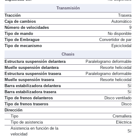
Capacidad útil
No disponible
Transmisión
Tracción
Trasera
Caja de cambios
Automático
Número de velocidades
9
Tipo de mando
No disponible
Tipo de Embrague
Convertidor de par
Tipo de mecanismo
Epicicloidal
Chasis
Estructura suspensión delantera
Paralelogramo deformable
Muelle suspensión delantera
Resorte helicoidal
Estructura suspensión trasera
Paralelogramo deformable
Muelle suspensión trasera
Resorte helicoidal
Barra estabilizadora delantera
Sí
Barra estabilizadora trasera
Sí
Tipo de frenos delanteros
Disco ventilado
Tipo de frenos traseros
Disco
Dirección
Tipo
Cremallera
Tipo de asistencia
Eléctrica
Asistencia en función de la