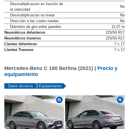
Sí
velocidad
Desmultiplicacion en función de
No
la velocidad
Desmultiplicación no lineal
No
Dirección a las cuatro ruedas
No
Diámetro de giro entre paredes
11,07 m
Neumáticos delanteros
225/50 R17
Neumáticos traseros
225/50 R17
Llantas delanteras
7 x 17
Llantas Traseras
7 x 17
Mercedes-Benz C 180 Berlina (2021) |
Precio y
equipamiento
Datos técnicos
Equipamiento