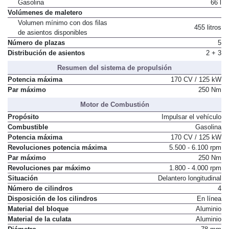
Depósito de combustible
Gasolina
66 l
Volúmenes de maletero
Volumen mínimo con dos filas
455 litros
de asientos disponibles
Número de plazas
5
Distribución de asientos
2 + 3
Resumen del sistema de propulsión
Potencia máxima
170 CV / 125 kW
Par máximo
250 Nm
Motor de Combustión
Propósito
Impulsar el vehículo
Combustible
Gasolina
Potencia máxima
170 CV / 125 kW
Revoluciones potencia máxima
5.500 - 6.100 rpm
Par máximo
250 Nm
Revoluciones par máximo
1.800 - 4.000 rpm
Situación
Delantero longitudinal
Número de cilindros
4
Disposición de los cilindros
En línea
Material del bloque
Aluminio
Material de la culata
Aluminio