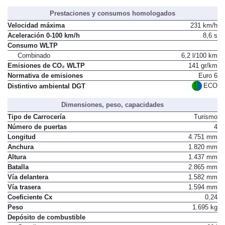
Prestaciones y consumos homologados
Velocidad máxima
231 km/h
Aceleración 0-100 km/h
8,6 s
Consumo WLTP
Combinado
6,2 l/100 km
Emisiones de CO₂ WLTP
141 gr/km
Normativa de emisiones
Euro 6
ECO
Distintivo ambiental DGT
Dimensiones, peso, capacidades
Tipo de Carrocería
Turismo
Número de puertas
4
Longitud
4.751 mm
Anchura
1.820 mm
Altura
1.437 mm
Batalla
2.865 mm
Vía delantera
1.582 mm
Vía trasera
1.594 mm
Coeficiente Cx
0,24
Peso
1.695 kg