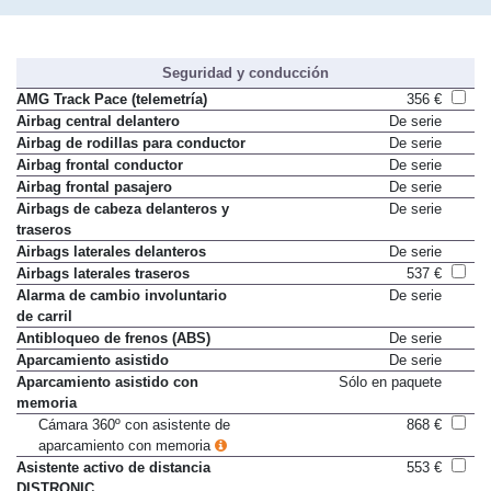
coche al año?
coche
Seguridad y conducción
AMG Track Pace (telemetría)
356 €
Airbag central delantero
De serie
Airbag de rodillas para conductor
De serie
Airbag frontal conductor
De serie
Airbag frontal pasajero
De serie
Airbags de cabeza delanteros y
De serie
traseros
Airbags laterales delanteros
De serie
Airbags laterales traseros
537 €
Alarma de cambio involuntario
De serie
de carril
Antibloqueo de frenos (ABS)
De serie
Aparcamiento asistido
De serie
Aparcamiento asistido con
Sólo en paquete
memoria
Cámara 360º con asistente de
868 €
aparcamiento con memoria
Asistente activo de distancia
553 €