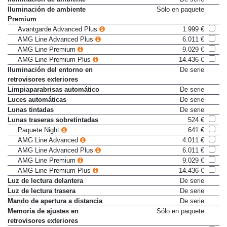
Iluminación de ambiente
De serie
Iluminación de ambiente
Sólo en paquete
Premium
Avantgarde Advanced Plus
1.999 €
AMG Line Advanced Plus
6.011 €
AMG Line Premium
9.029 €
AMG Line Premium Plus
14.436 €
Iluminación del entorno en
De serie
retrovisores exteriores
Limpiaparabrisas automático
De serie
Luces automáticas
De serie
Lunas tintadas
De serie
Lunas traseras sobretintadas
524 €
Paquete Night
641 €
AMG Line Advanced
4.011 €
AMG Line Advanced Plus
6.011 €
AMG Line Premium
9.029 €
AMG Line Premium Plus
14.436 €
Luz de lectura delantera
De serie
Luz de lectura trasera
De serie
Mando de apertura a distancia
De serie
Memoria de ajustes en
Sólo en paquete