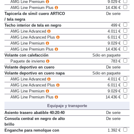
AMG Line Advanced Plus
6.011 €
AMG Line Premium
9.029 €
AMG Line Premium Plus
14.436 €
Tapicería de símil cuero ARTICO
De serie
/ tela negra
Techo interior de tela en negro
499 €
AMG Line Advanced
4.011 €
AMG Line Advanced Plus
6.011 €
AMG Line Premium
9.029 €
AMG Line Premium Plus
14.436 €
Volante con calefacción
Sólo en paquete
Paquete de invierno
783 €
Volante deportivo en cuero
De serie
Volante deportivo en cuero napa
Sólo en paquete
AMG Line Advanced
4.011 €
AMG Line Advanced Plus
6.011 €
AMG Line Premium
9.029 €
AMG Line Premium Plus
14.436 €
Equipaje y transporte
Asiento trasero abatible 40:20:40
De serie
Consola central en negro de alto
De serie
brillo