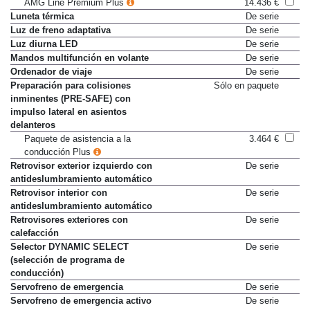
AMG Line Premium Plus
14.436 €
Luneta térmica
De serie
Luz de freno adaptativa
De serie
Luz diurna LED
De serie
Mandos multifunción en volante
De serie
Ordenador de viaje
De serie
Preparación para colisiones
Sólo en paquete
inminentes (PRE-SAFE) con
impulso lateral en asientos
delanteros
Paquete de asistencia a la
3.464 €
conducción Plus
Retrovisor exterior izquierdo con
De serie
antideslumbramiento automático
Retrovisor interior con
De serie
antideslumbramiento automático
Retrovisores exteriores con
De serie
calefacción
Selector DYNAMIC SELECT
De serie
(selección de programa de
conducción)
Servofreno de emergencia
De serie