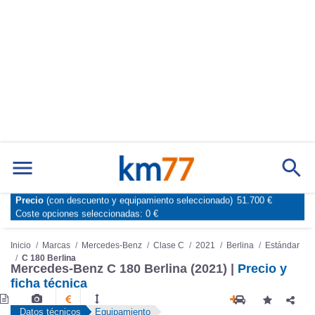
Marcas
Comparador de coches
Precio
(con descuento y equipamiento seleccionado)
51.700 €
Inicio
Marcas
Mercedes-Benz
Clase C
2021
Berlina
Estándar
Coste opciones seleccionadas:
0 €
C 180 Berlina
Mercedes-Benz C 180 Berlina (2021) |
Precio y
ficha técnica