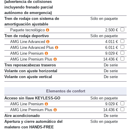
Servofreno de emergencia activo
De serie
(advertencia de colisiones
incluyendo frenado parcial
autónomo de emergencia)
Tren de rodaje con sistema de
Sólo en paquete
amortiguación ajustable
Paquete tecnológico
2.500 €
Tren de rodaje deportivo
Sólo en paquete
AMG Line Advanced
4.011 €
AMG Line Advanced Plus
6.011 €
AMG Line Premium
9.029 €
AMG Line Premium Plus
14.436 €
Tres reposacabezas traseros
De serie
Volante con ajuste horizontal
De serie
Volante con ajuste vertical
De serie
Elementos de confort
Acceso sin llave KEYLESS-GO
Sólo en paquete
AMG Line Premium
9.029 €
AMG Line Premium Plus
14.436 €
Aire acondicionado
De serie
Apertura y cierre automático del
Sólo en paquete