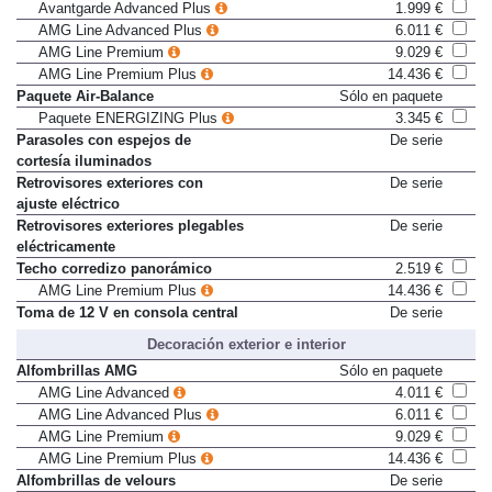
retrovisores exteriores
Avantgarde Advanced Plus
1.999 €
AMG Line Advanced Plus
6.011 €
AMG Line Premium
9.029 €
AMG Line Premium Plus
14.436 €
Paquete Air-Balance
Sólo en paquete
Paquete ENERGIZING Plus
3.345 €
Parasoles con espejos de
De serie
cortesía iluminados
Retrovisores exteriores con
De serie
ajuste eléctrico
Retrovisores exteriores plegables
De serie
eléctricamente
Techo corredizo panorámico
2.519 €
AMG Line Premium Plus
14.436 €
Toma de 12 V en consola central
De serie
Decoración exterior e interior
Alfombrillas AMG
Sólo en paquete
AMG Line Advanced
4.011 €
AMG Line Advanced Plus
6.011 €
AMG Line Premium
9.029 €
AMG Line Premium Plus
14.436 €