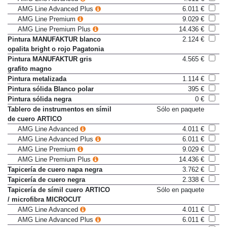
AMG Line Advanced
4.011 €
AMG Line Advanced Plus
6.011 €
AMG Line Premium
9.029 €
AMG Line Premium Plus
14.436 €
Pintura MANUFAKTUR blanco
2.124 €
opalita bright o rojo Pagatonia
Pintura MANUFAKTUR gris
4.565 €
grafito magno
Pintura metalizada
1.114 €
Pintura sólida Blanco polar
395 €
Pintura sólida negra
0 €
Tablero de instrumentos en símil
Sólo en paquete
de cuero ARTICO
AMG Line Advanced
4.011 €
AMG Line Advanced Plus
6.011 €
AMG Line Premium
9.029 €
AMG Line Premium Plus
14.436 €
Tapicería de cuero napa negra
3.762 €
Tapicería de cuero negra
2.338 €
Tapicería de símil cuero ARTICO
Sólo en paquete
/ microfibra MICROCUT
AMG Line Advanced
4.011 €