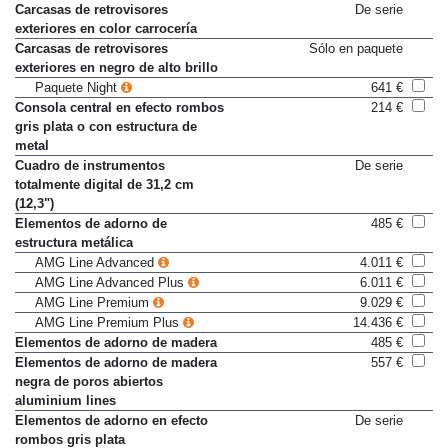
Alfombrillas de velours
De serie
Carcasas de retrovisores
De serie
exteriores en color carrocería
Carcasas de retrovisores
Sólo en paquete
exteriores en negro de alto brillo
Paquete Night
641 €
Consola central en efecto rombos
214 €
gris plata o con estructura de
metal
Cuadro de instrumentos
De serie
totalmente digital de 31,2 cm
(12,3")
Elementos de adorno de
485 €
estructura metálica
AMG Line Advanced
4.011 €
AMG Line Advanced Plus
6.011 €
AMG Line Premium
9.029 €
AMG Line Premium Plus
14.436 €
Elementos de adorno de madera
485 €
Elementos de adorno de madera
557 €
negra de poros abiertos
aluminium lines
Elementos de adorno en efecto
De serie