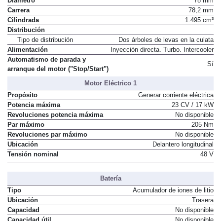
Diámetro
78 mm
Carrera
78,2 mm
Cilindrada
1.495 cm³
Distribución
Tipo de distribución
Dos árboles de levas en la culata
Alimentación
Inyección directa. Turbo. Intercooler
Automatismo de parada y
Sí
arranque del motor ("Stop/Start")
Motor Eléctrico 1
Propósito
Generar corriente eléctrica
Potencia máxima
23 CV / 17 kW
Revoluciones potencia máxima
No disponible
Par máximo
205 Nm
Revoluciones par máximo
No disponible
Ubicación
Delantero longitudinal
Tensión nominal
48 V
Batería
Tipo
Acumulador de iones de litio
Ubicación
Trasera
Capacidad
No disponible