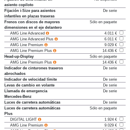
Fijación de silla infantil en
No disponible
asiento copiloto
Fijación i-Size para asientos
De serie
infantiles en plazas traseras
Frenos con discos de mayores
Sólo en paquete
dimensiones en el eje delantero
AMG Line Advanced
4.011 €
AMG Line Advanced Plus
6.011 €
AMG Line Premium
9.029 €
AMG Line Premium Plus
14.436 €
Head-up-Display
Sólo en paquete
AMG Line Premium Plus
14.436 €
Indicador de cinturones traseros
De serie
abrochados
Indicador de velocidad límite
De serie
Levas de cambio en volante
De serie
Llamada de emergencia
De serie
Mercedes-Benz
Luces de carretera automáticas
De serie
Luces de carretera automáticas
Sólo en paquete
Plus
DIGITAL LIGHT
1.924 €
AMG Line Premium
9.029 €