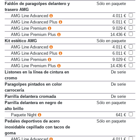
rombos gris plata
Faldón de paragolpes delantero y
Sólo en paquete
trasero AMG
AMG Line Advanced
4.011 €
AMG Line Advanced Plus
6.011 €
AMG Line Premium
9.029 €
AMG Line Premium Plus
14.436 €
Kit estético AMG
Sólo en paquete
AMG Line Advanced
4.011 €
AMG Line Advanced Plus
6.011 €
AMG Line Premium
9.029 €
AMG Line Premium Plus
14.436 €
Listones en la línea de cintura en
De serie
cromo
Paragolpes pintados en color
De serie
carrocería
Parrilla delantera cromada
De serie
Parrilla delantera en negro de
Sólo en paquete
alto brillo
Paquete Night
641 €
Pedales deportivos de acero
Sólo en paquete
inoxidable cepillado con tacos de
goma