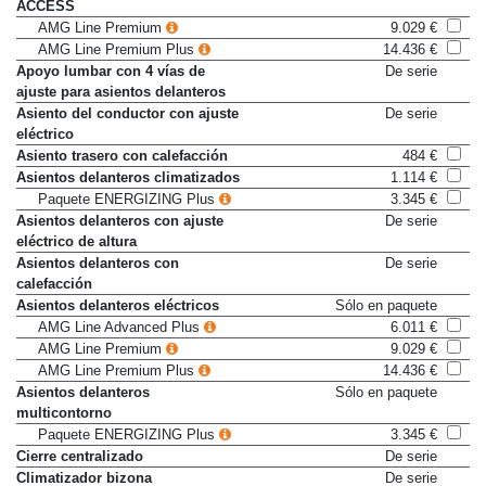
maletero con HANDS-FREE
ACCESS
AMG Line Premium
9.029 €
AMG Line Premium Plus
14.436 €
Apoyo lumbar con 4 vías de
De serie
ajuste para asientos delanteros
Asiento del conductor con ajuste
De serie
eléctrico
Asiento trasero con calefacción
484 €
Asientos delanteros climatizados
1.114 €
Paquete ENERGIZING Plus
3.345 €
Asientos delanteros con ajuste
De serie
eléctrico de altura
Asientos delanteros con
De serie
calefacción
Asientos delanteros eléctricos
Sólo en paquete
AMG Line Advanced Plus
6.011 €
AMG Line Premium
9.029 €
AMG Line Premium Plus
14.436 €
Asientos delanteros
Sólo en paquete
multicontorno
Paquete ENERGIZING Plus
3.345 €
Cierre centralizado
De serie