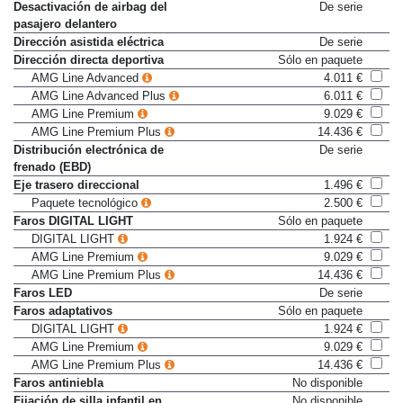
Cámara de visión trasera
De serie
Desactivación de airbag del
De serie
pasajero delantero
Dirección asistida eléctrica
De serie
Dirección directa deportiva
Sólo en paquete
AMG Line Advanced
4.011 €
AMG Line Advanced Plus
6.011 €
AMG Line Premium
9.029 €
AMG Line Premium Plus
14.436 €
Distribución electrónica de
De serie
frenado (EBD)
Eje trasero direccional
1.496 €
Paquete tecnológico
2.500 €
Faros DIGITAL LIGHT
Sólo en paquete
DIGITAL LIGHT
1.924 €
AMG Line Premium
9.029 €
AMG Line Premium Plus
14.436 €
Faros LED
De serie
Faros adaptativos
Sólo en paquete
DIGITAL LIGHT
1.924 €
AMG Line Premium
9.029 €
AMG Line Premium Plus
14.436 €
Faros antiniebla
No disponible