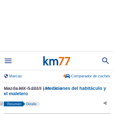
Marcas
Comparador de coches
Mazda MX-5 2019 |
Mediciones del habitáculo y
Inicio
Marcas
Mazda
MX-5
2019
el maletero
Resumen
Detalle