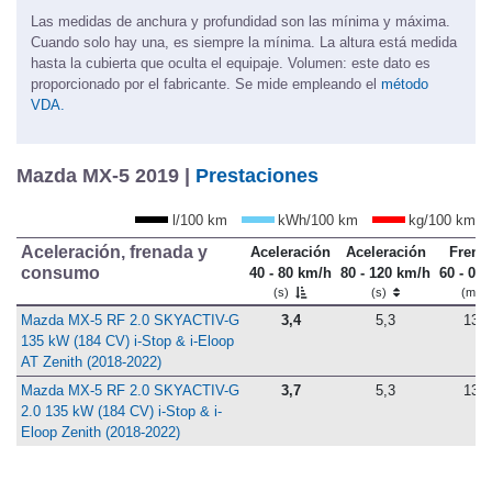
Las medidas de anchura y profundidad son las mínima y máxima.
Cuando solo hay una, es siempre la mínima. La altura está medida
hasta la cubierta que oculta el equipaje. Volumen: este dato es
proporcionado por el fabricante. Se mide empleando el
método
VDA.
Mazda MX-5 2019 |
Prestaciones
l/100 km
kWh/100 km
kg/100 km
Aceleración, frenada y
Aceleración
Aceleración
Frena
consumo
40 - 80 km/h
80 - 120 km/h
60 - 0 
(s)
(s)
(m)
Mazda MX-5 RF 2.0 SKYACTIV-G
3,4
5,3
13,0
135 kW (184 CV) i-Stop & i-Eloop
AT Zenith (2018-2022)
Mazda MX-5 RF 2.0 SKYACTIV-G
3,7
5,3
13,4
2.0 135 kW (184 CV) i-Stop & i-
Eloop Zenith (2018-2022)