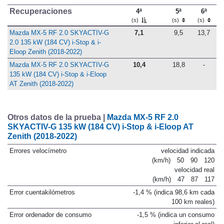
Recuperaciones
4ª
5ª
6ª
(s)
(s)
(s)
Mazda MX-5 RF 2.0 SKYACTIV-G
7,1
9,5
13,7
2.0 135 kW (184 CV) i-Stop & i-
Eloop Zenith (2018-2022)
Mazda MX-5 RF 2.0 SKYACTIV-G
10,4
18,8
-
135 kW (184 CV) i-Stop & i-Eloop
AT Zenith (2018-2022)
Otros datos de la prueba |
Mazda MX-5 RF 2.0
SKYACTIV-G 135 kW (184 CV) i-Stop & i-Eloop AT
Zenith (2018-2022)
Errores velocímetro
velocidad indicada
(km/h)
50
90
120
velocidad real
(km/h)
47
87
117
Error cuentakilómetros
-1,4 % (indica 98,6 km cada
100 km reales)
Error ordenador de consumo
-1,5 % (indica un consumo