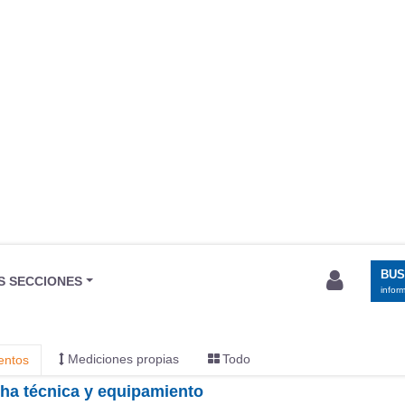
BU
S SECCIONES
infor
Mediciones propias
Todo
entos
icha técnica y equipamiento