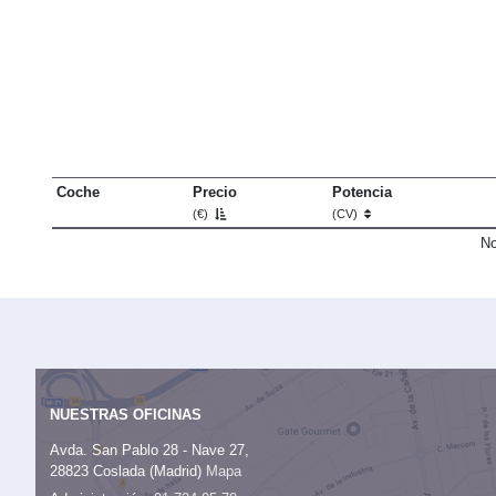
Coche
Precio
Potencia
(€)
(CV)
No
NUESTRAS OFICINAS
Avda. San Pablo 28 - Nave 27,
28823 Coslada (Madrid)
Mapa