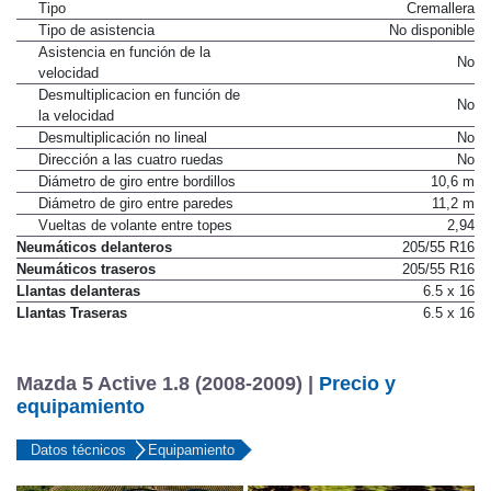
Tipo
Cremallera
Tipo de asistencia
No disponible
Asistencia en función de la
No
velocidad
Desmultiplicacion en función de
No
la velocidad
Desmultiplicación no lineal
No
Dirección a las cuatro ruedas
No
Diámetro de giro entre bordillos
10,6 m
Diámetro de giro entre paredes
11,2 m
Vueltas de volante entre topes
2,94
Neumáticos delanteros
205/55 R16
Neumáticos traseros
205/55 R16
Llantas delanteras
6.5 x 16
Llantas Traseras
6.5 x 16
Mazda 5 Active 1.8 (2008-2009) |
Precio y
equipamiento
Datos técnicos
Equipamiento