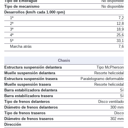
Tipo de Embrague
No disponible
Tipo de mecanismo
No disponible
Desarrollos (km/h cada 1.000 rpm)
1ª
7,2
2ª
12,8
3ª
18,9
4ª
25,6
5ª
33,1
Marcha atrás
7,6
Chasis
Estructura suspensión delantera
Tipo McPherson
Muelle suspensión delantera
Resorte helicoidal
Estructura suspensión trasera
Paralelogramo deformable
Muelle suspensión trasera
Resorte helicoidal
Barra estabilizadora delantera
Sí
Barra estabilizadora trasera
Sí
Tipo de frenos delanteros
Disco ventilado
Diámetro de frenos delanteros
300 mm
Tipo de frenos traseros
Disco
Diámetro de frenos traseros
302 mm
Dirección