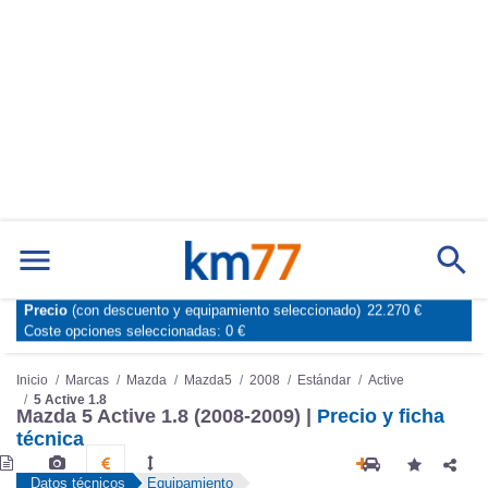
Precio
(con descuento y equipamiento seleccionado)
22.270 €
Marcas
Comparador de coches
Coste opciones seleccionadas:
0 €
Inicio
Marcas
Mazda
Mazda5
2008
Estándar
Active
5 Active 1.8
Mazda 5 Active 1.8 (2008-2009) |
Precio y ficha
técnica
Datos técnicos
Equipamiento