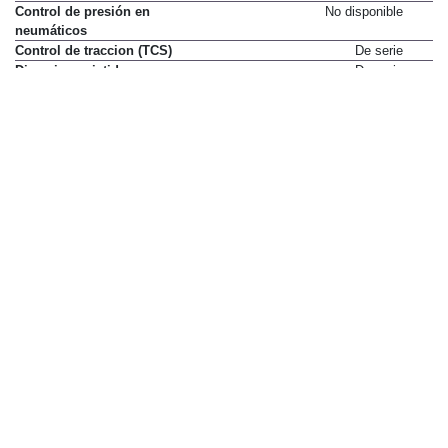
Control de presión en
No disponible
neumáticos
Control de traccion (TCS)
De serie
Direccion asistida
De serie
Distribución electrónica de
De serie
frenado (EBD)
Faros antiniebla
Sólo en paquete
Pack 8
1.000 €
Faros de xenón
De serie
Mandos de radio en volante
De serie
Ordenador de a bordo
De serie
Programador de velocidad
No disponible
Retrovisores exteriores termicos
De serie
Volante con ajuste horizontal
De serie
Volante con ajuste vertical
De serie
Elementos de confort
Acceso y arranque sin llave
No disponible
Aire acondicionado
De serie
Apertura portón trasero en dos
De serie
etapas
Asiento del conductor con ajuste
De serie