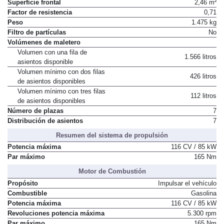
Superficie frontal
2,46 m²
Factor de resistencia
0,71
Peso
1.475 kg
Filtro de partículas
No
Volúmenes de maletero
Volumen con una fila de
1.566 litros
asientos disponible
Volumen mínimo con dos filas
426 litros
de asientos disponibles
Volumen mínimo con tres filas
112 litros
de asientos disponibles
Número de plazas
7
Distribución de asientos
7
Resumen del sistema de propulsión
Potencia máxima
116 CV / 85 kW
Par máximo
165 Nm
Motor de Combustión
Propósito
Impulsar el vehículo
Combustible
Gasolina
Potencia máxima
116 CV / 85 kW
Revoluciones potencia máxima
5.300 rpm
Par máximo
165 Nm