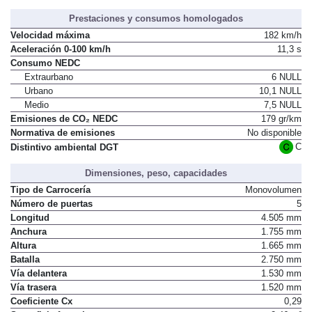
Prestaciones y consumos homologados
Velocidad máxima
182 km/h
Aceleración 0-100 km/h
11,3 s
Consumo NEDC
Extraurbano
6 NULL
Urbano
10,1 NULL
Medio
7,5 NULL
Emisiones de CO₂ NEDC
179 gr/km
Normativa de emisiones
No disponible
C
Distintivo ambiental DGT
Dimensiones, peso, capacidades
Tipo de Carrocería
Monovolumen
Número de puertas
5
Longitud
4.505 mm
Anchura
1.755 mm
Altura
1.665 mm
Batalla
2.750 mm
Vía delantera
1.530 mm
Vía trasera
1.520 mm
Coeficiente Cx
0,29