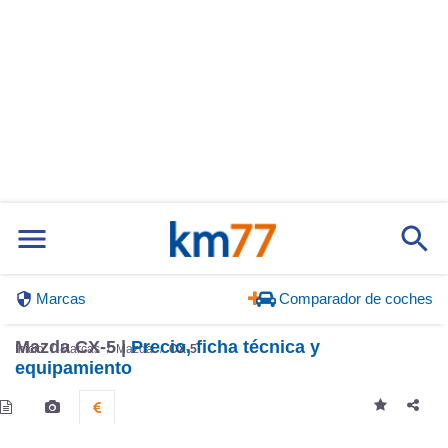
Marcas
Comparador de coches
Mazda CX-5 |
Precio, ficha técnica y
Inicio
Marcas
Mazda
CX-5
equipamiento