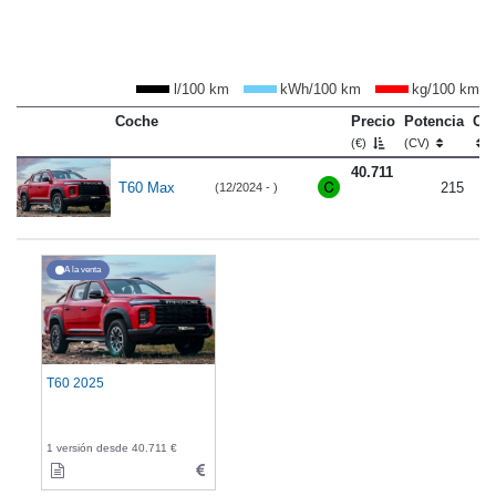
l/100 km
kWh/100 km
kg/100 km
Coche
Precio
Potencia
Co
(€)
(CV)
40.711
T60 Max
215
(12/2024 - )
A la venta
T60 2025
1 versión desde 40.711 €