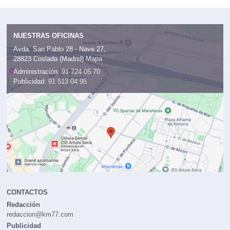
NUESTRAS OFICINAS
Avda. San Pablo 28 - Nave 27,
28823 Coslada (Madrid)
Mapa
Administración:
91 724 05 70
Publicidad:
91 513 04 95
CONTACTOS
Redacción
redaccion@km77.com
Publicidad