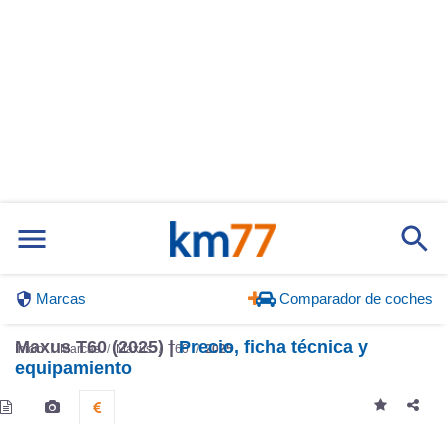
Marcas
Comparador de coches
Maxus T60 (2025) |
Precio, ficha técnica y
Inicio
Marcas
Maxus
T60
2025
equipamiento