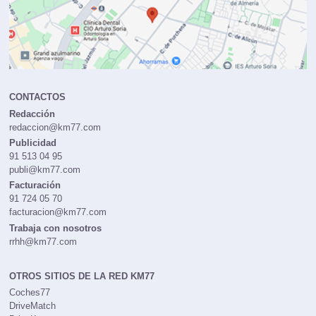
CONTACTOS
Redacción
redaccion@km77.com
Publicidad
91 513 04 95
publi@km77.com
Facturación
91 724 05 70
facturacion@km77.com
Trabaja con nosotros
rrhh@km77.com
OTROS SITIOS DE LA RED KM77
Coches77
DriveMatch