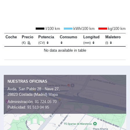
l/100 km
kWh/100 km
kg/100 km
Coche
Precio
Potencia
Consumo
Longitud
Maletero
(€)
(CV)
(mm)
(l)
No data available in table
NUESTRAS OFICINAS
Avda. San Pablo 28 - Nave 27,
28823 Coslada (Madrid)
Mapa
Administración:
91 724 05 70
Publicidad:
91 513 04 95