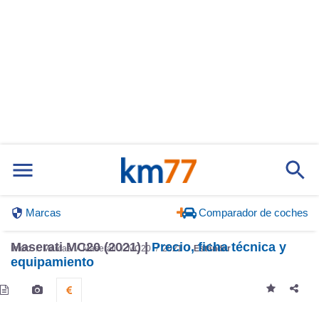
Marcas
Comparador de coches
Maserati MC20 (2021) |
Precio, ficha técnica y
Inicio
Marcas
Maserati
MC20
2021
Estándar
equipamiento