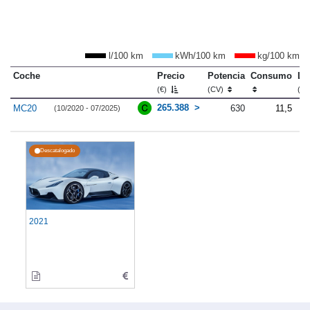
l/100 km
kWh/100 km
kg/100 km
Coche
Precio
Potencia
Consumo
Lo
(€)
(CV)
(m
265.388
MC20
630
11,5
(10/2020 - 07/2025)
Descatalogado
2021