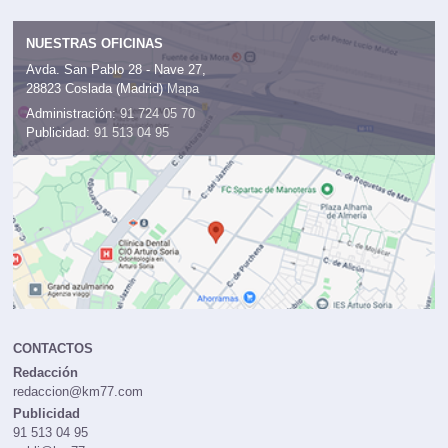
NUESTRAS OFICINAS
Avda. San Pablo 28 - Nave 27,
28823 Coslada (Madrid)
Mapa
Administración:
91 724 05 70
Publicidad:
91 513 04 95
CONTACTOS
Redacción
redaccion@km77.com
Publicidad
91 513 04 95