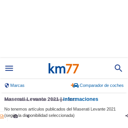
Marcas
Comparador de coches
Maserati Levante 2021 |
Informaciones
Inicio
Marcas
Maserati
Levante
2021
No tenemos artículos publicados del Maserati Levante 2021
(según la disponibilidad seleccionada)