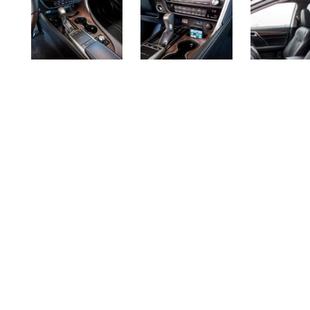
NUESTRAS OFICINAS
Avda. San Pablo 28 - Nave 27,
28823 Coslada (Madrid)
Mapa
Administración:
91 724 05 70