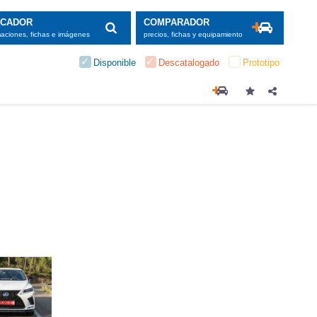
SCADOR
COMPARADOR
maciones, fichas e imágenes
precios, fichas y equipamiento
Disponible
Descatalogado
Prototipo