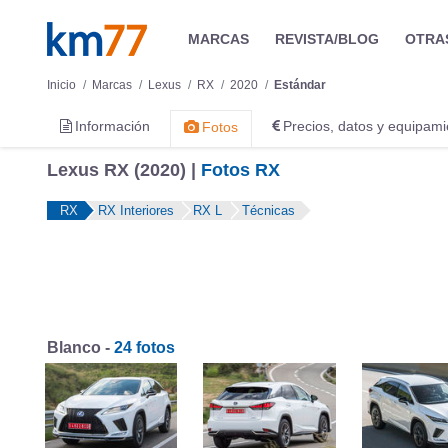
MARCAS
REVISTA/BLOG
OTRA
Inicio
Marcas
Lexus
RX
2020
Estándar
Información
Precios, datos y equipami
Fotos
Lexus RX (2020) |
Fotos RX
RX
RX Interiores
RX L
Técnicas
Blanco -
24 fotos