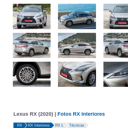
Lexus RX (2020) |
Fotos RX Interiores
RX
RX Interiores
RX L
Técnicas