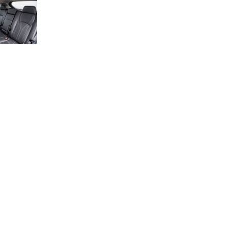
CONTACTOS
Redacción
Facturación
redaccion@km77.com
91 724 05 70
facturacion@km77.com
Publicidad